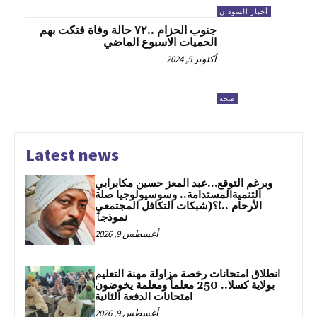
أخبار السودان
جنوب الحزام ..٧٢ حالة وفاة فتكت بهم
الحميات الاسبوع الماضي
أكتوبر 5, 2024
صحة
Latest news
وبرغم التوقع…عبد المعز حسين مكابرابي
التنميةالمستدامة.. وسوسيولوجيا صلة
الأرحام ..!؟(شبكات التكافل المجتمعي
نموذجٱ
أغسطس 9, 2026
انطلاق امتحانات رخصة مزاولة مهنة التعليم
بولاية كسلا.. 250 معلماً ومعلمة يخوضون
امتحانات الدفعة الثانية
أغسطس 9, 2026