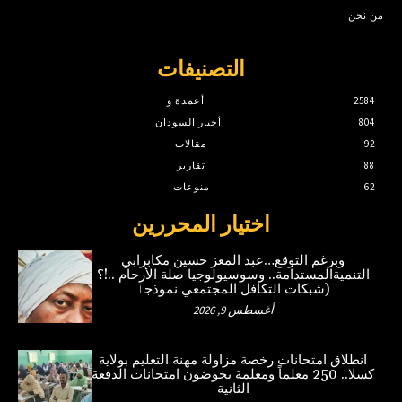
من نحن
التصنيفات
2584
أعمدة و
804
أخبار السودان
92
مقالات
88
تقارير
62
منوعات
اختيار المحررين
وبرغم التوقع…عبد المعز حسين مكابرابي
التنميةالمستدامة.. وسوسيولوجيا صلة الأرحام ..!؟
(شبكات التكافل المجتمعي نموذجٱ
أغسطس 9, 2026
انطلاق امتحانات رخصة مزاولة مهنة التعليم بولاية
كسلا.. 250 معلماً ومعلمة يخوضون امتحانات الدفعة
الثانية