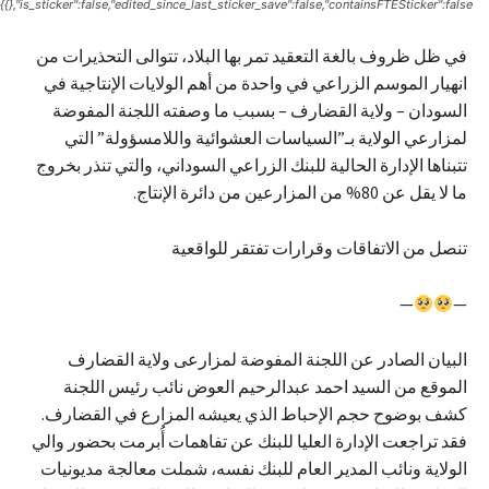
{},"is_sticker":false,"edited_since_last_sticker_save":false,"containsFTESticker":false}
في ظل ظروف بالغة التعقيد تمر بها البلاد، تتوالى التحذيرات من
انهيار الموسم الزراعي في واحدة من أهم الولايات الإنتاجية في
السودان – ولاية القضارف – بسبب ما وصفته اللجنة المفوضة
لمزارعي الولاية بـ”السياسات العشوائية واللامسؤولة” التي
تتبناها الإدارة الحالية للبنك الزراعي السوداني، والتي تنذر بخروج
ما لا يقل عن 80% من المزارعين من دائرة الإنتاج.
تنصل من الاتفاقات وقرارات تفتقر للواقعية
—
—
البيان الصادر عن اللجنة المفوضة لمزارعى ولاية القضارف
الموقع من السيد احمد عبدالرحيم العوض نائب رئيس اللجنة
كشف بوضوح حجم الإحباط الذي يعيشه المزارع في القضارف.
فقد تراجعت الإدارة العليا للبنك عن تفاهمات أُبرمت بحضور والي
الولاية ونائب المدير العام للبنك نفسه، شملت معالجة مديونيات