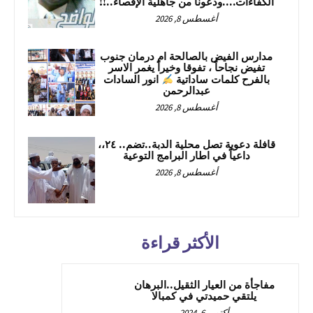
الكفاءأت….ودعونا من جاهلية الإقصاء..!!
أغسطس 8, 2026
مدارس الفيض بالصالحة ام درمان جنوب
تفيض نجاحاً ، تفوقا وخيراً يغمر الاسر
بالفرح كلمات ساداتية
انور السادات
عبدالرحمن
أغسطس 8, 2026
قافلة دعوية تصل محلية الدبة..تضم.. ٢٤،،
داعياً في اطار البرامج التوعية
أغسطس 8, 2026
الأكثر قراءة
مفاجأة من العيار الثقيل..البرهان
يلتقي حميدتي في كمبالا
أكتوبر 6, 2024