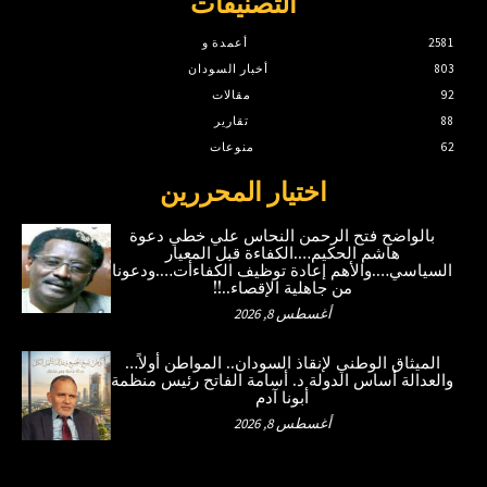
التصنيفات
2581
أعمدة و
803
أخبار السودان
92
مقالات
88
تقارير
62
منوعات
اختيار المحررين
بالواضح فتح الرحمن النحاس علي خطي دعوة
هاشم الحكيم….الكفاءة قبل المعيار
السياسي….والأهم إعادة توظيف الكفاءأت….ودعونا
من جاهلية الإقصاء..!!
أغسطس 8, 2026
الميثاق الوطني لإنقاذ السودان.. المواطن أولاً…
والعدالة أساس الدولة د. أسامة الفاتح رئيس منظمة
أبونا آدم
أغسطس 8, 2026