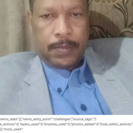
{"remix_data":[],"remix_entry_point":"challenges","source_tags":
raw_actions":0,"layers_used":0,"brushes_used":0,"photos_added":0,"total_editor_actions":
{},"tools_used":