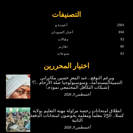
التصنيفات
2584
أعمدة و
804
أخبار السودان
92
مقالات
88
تقارير
62
منوعات
اختيار المحررين
وبرغم التوقع…عبد المعز حسين مكابرابي
التنميةالمستدامة.. وسوسيولوجيا صلة الأرحام ..!؟
(شبكات التكافل المجتمعي نموذجٱ
أغسطس 9, 2026
انطلاق امتحانات رخصة مزاولة مهنة التعليم بولاية
كسلا.. 250 معلماً ومعلمة يخوضون امتحانات الدفعة
الثانية
أغسطس 9, 2026