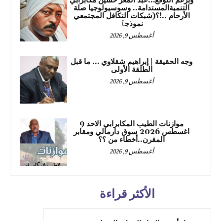
وبرغم التوقع…عبد المعز حسين مكابرابي
التنميةالمستدامة.. وسوسيولوجيا صلة
الأرحام ..!؟(شبكات التكافل المجتمعي
نموذجٱ
أغسطس 9, 2026
وجه الحقيقة | إبراهيم شقلاوي … ما قبل
الطلقة الأولى
أغسطس 9, 2026
موازنات الطيب المكابرابي الاحد 9
اغسطس 2026 سوق دارمالي ومقابر
المقرن..أخطاء من ؟؟
أغسطس 9, 2026
الأكثر قراءة