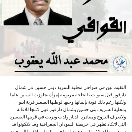
التقيت بهن في ضواحي محلية السريف بني حسين في شمال
دارفور قبل سنوات ، الحاجة مريومة إمرأة تجاوزت الستين عاما
ولكنها رغم ذلك قوية بإيمانها وحبها لوطنها الصغير قرية ايبو
بمحلية السريف بني حسين بشمال دارفور فهي لاتلجأ للاغاثة
ولاتعرف النزوح ومغادرة الديار ولدت وتربت في قريتها الصغيرة
التي لاتكاد تظهر في خريطة السودان الجغرافية وقد لاتكونوا قد
سمعتم بها اصلا ’ ولكني ذهبت اليها في مكانها ورافقتها الي حيث