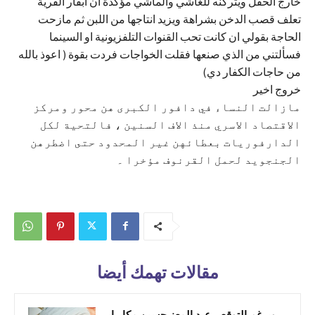
خارج الحقل ويتركنه للغاشي والماشي مؤكدة ان ابقار القرية
تعلف قصب الدخن بشراهة ويزيد انتاجها من اللبن ثم مازحت
الحاجة بقولي ان كانت تحب القنوات التلفزيونية او السينما
فسألتني من الذي صنعها فقلت الخواجات فردت بقوة ( اعوذ بالله
من حاجات الكفار دي)
خروج اخير
مازالت النساء في دافور الكبرى هن محور ومركز
الاقتصاد الاسري منذ الاف السنين ، فالتحية لكل
الدارفوريات بعطائهن غير المحدود حتى اضطرهن
الجنجويد لحمل القرنوف مؤخرا ۔
مقالات تهمك أيضا