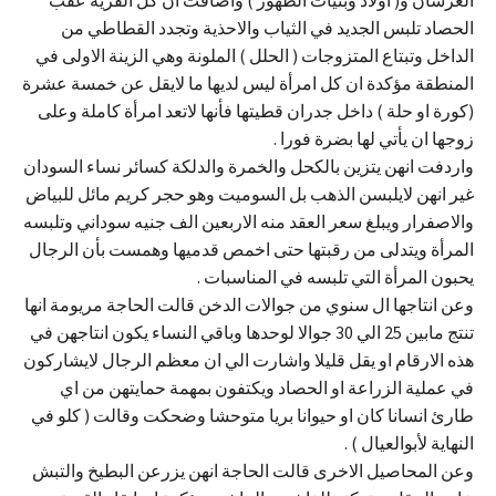
الحصاد تلبس الجديد في الثياب والاحذية وتجدد القطاطي من
الداخل وتبتاع المتزوجات ( الحلل ) الملونة وهي الزينة الاولى في
المنطقة مؤكدة ان كل امرأة ليس لديها ما لايقل عن خمسة عشرة
(كورة او حلة ) داخل جدران قطيتها فأنها لاتعد امرأة كاملة وعلى
زوجها ان يأتي لها بضرة فورا .
واردفت انهن يتزين بالكحل والخمرة والدلكة كسائر نساء السودان
غير انهن لايلبسن الذهب بل السوميت وهو حجر كريم مائل للبياض
والاصفرار ويبلغ سعر العقد منه الاربعين الف جنيه سوداني وتلبسه
المرأة ويتدلى من رقبتها حتى اخمص قدميها وهمست بأن الرجال
يحبون المرأة التي تلبسه في المناسبات .
وعن انتاجها ال سنوي من جوالات الدخن قالت الحاجة مريومة انها
تنتج مابين 25 الي 30 جوالا لوحدها وباقي النساء يكون انتاجهن في
هذه الارقام او يقل قليلا واشارت الي ان معظم الرجال لايشاركون
في عملية الزراعة او الحصاد ويكتفون بمهمة حمايتهن من اي
طارئ انسانا كان او حيوانا بريا متوحشا وضحكت وقالت ( كلو في
النهاية لأبوالعيال ) .
وعن المحاصيل الاخرى قالت الحاجة انهن يزرعن البطيخ والتبش