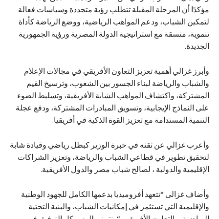
مؤكدًا أن المرحلة المقبلة تتطلب رؤية متجددة وسياسات فعالة
لتمكين الشباب، ودعم المواهب الرياضية، ووضع الرياضة كأداة
تنموية، متسقة مع استراتيجية الدولة المصرية ورؤية الجمهورية
الجديدة.
وأبرز غزالي أهمية تعزيز التعاون الأفريقي في مجالات الإعلام
والشباب والرياضة لبناء الجسور بين الشعوب، وترسيخ القيم
المشتركة، واكتشاف المواهب الشابة الأفريقية، وتسليط الضوء
على النماذج الإيجابية، وتسويق المبادرات المشتركة، ودفع عجلة
التنمية المستدامة مع تعزيز القوة الذكية في أفريقيا.
وأعرب غزالي عن ثقته في خبرة الوزير كبطل رياضي وقيادة شابة
لتحقيق تطوير في قطاعي الشباب والرياضة، وتعزيز الشراكات
الإقليمية والدولية ، لصالح شباب مصر والدول الأفريقية.
وأضاف غزالى “تتعهد أفروميديا بدعمها الكامل للجهود الوطنية
والإقليمية التي تستثمر في إمكانيات الشباب، والبنية التحتية
الرياضية، والتعاون الأفريقي. “ونتمنى للوزير كل التوفيق في