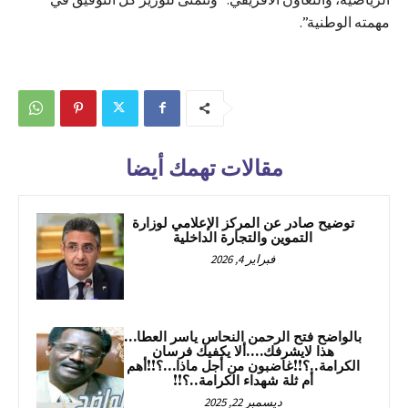
مهمته الوطنية”.
مقالات تهمك أيضا
توضيح صادر عن المركز الإعلامي لوزارة
التموين والتجارة الداخلية
فبراير 4, 2026
بالواضح فتح الرحمن النحاس ياسر العطا…
هذا لايشرفك….ألا يكفيك فرسان
الكرامة..؟!!غاضبون من أجل ماذا…؟!!أهم
أم ثلة شهداء الكرامة..؟!!
ديسمبر 22, 2025