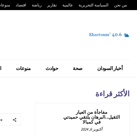
من نحن
السياسة التحريرية
عالمية
تقارير
رياضة
اقتصاد
منوعا
Khartoum
C
40.6
أخبار السودان
صحة
حوادث
منوعات
ا
الأكثر قراءة
مفاجأة من العيار
الثقيل..البرهان يلتقي حميدتي
re
في كمبالا
أكتوبر 6, 2024