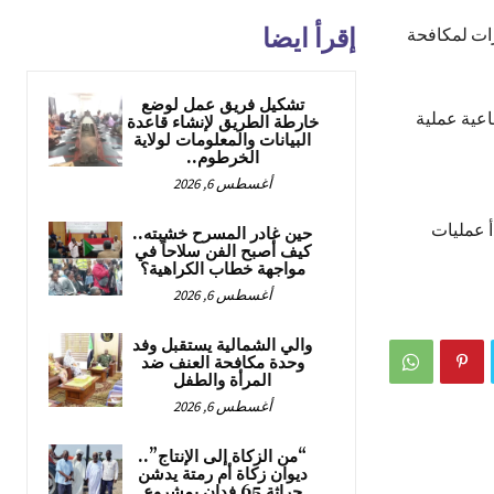
إقرأ ايضا
ئرات لمكافحة
تشكيل فريق عمل لوضع
اعية عملية
خارطة الطريق لإنشاء قاعدة
البيانات والمعلومات لولاية
الخرطوم..
أغسطس 6, 2026
أ عمليات
حين غادر المسرح خشبته..
كيف أصبح الفن سلاحاً في
مواجهة خطاب الكراهية؟
أغسطس 6, 2026
والي الشمالية يستقبل وفد
وحدة مكافحة العنف ضد
المرأة والطفل
أغسطس 6, 2026
“من الزكاة إلى الإنتاج”..
ديوان زكاة أم رمتة يدشن
حراثة 65 فدان بمشروع