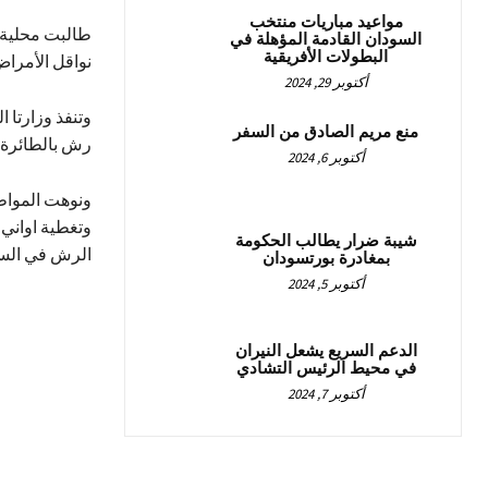
مواعيد مباريات منتخب
طالبت محلية ك
السودان القادمة المؤهلة في
البطولات الأفريقية
نواقل الأمراض
أكتوبر 29, 2024
وتنفذ وزارتا 
منع مريم الصادق من السفر
رش بالطائرة 
أكتوبر 6, 2024
ونوهت المواطني
وتغطية اواني 
شيبة ضرار يطالب الحكومة
الرش في السا
بمغادرة بورتسودان
أكتوبر 5, 2024
الدعم السريع يشعل النيران
في محيط الرئيس التشادي
أكتوبر 7, 2024