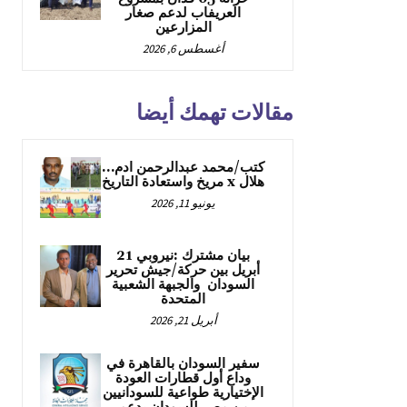
العريفاب لدعم صغار
المزارعين
أغسطس 6, 2026
مقالات تهمك أيضا
كتب/محمد عبدالرحمن ادم…
هلال x مريخ واستعادة التاريخ
يونيو 11, 2026
بيان مشترك :نيروبي 21
أبريل بين حركة/جيش تحرير
السودان والجبهة الشعبية
المتحدة
أبريل 21, 2026
سفير السودان بالقاهرة في
وداع أول قطارات العودة
الإختيارية طواعية للسودانيين