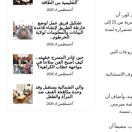
التعليمية من الطاقة
أغسطس 6, 2026
كور، أن
المشروع يعمل في تسع ولايات بالسودان من بينها شمال كردفان، ويستهدف الفئة العمرية من 15 إلى
تشكيل فريق عمل لوضع
خارطة الطريق لإنشاء قاعدة
استمراره لمدة
البيانات والمعلومات لولاية
الخرطوم..
أغسطس 6, 2026
روعات التي
حين غادر المسرح خشبته..
كيف أصبح الفن سلاحاً في
مواجهة خطاب الكراهية؟
 الاستثنائية
أغسطس 6, 2026
والي الشمالية يستقبل وفد
وحدة مكافحة العنف ضد
همة، وأضاف أن
المرأة والطفل
نظمة ميرسي
أغسطس 6, 2026
تنميته
، مضيفاً أن