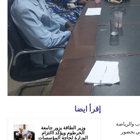
إقرأ ايضا
اب والرياضة
وزير الطاقة يزور جامعة
ني بحضور
الخرطوم ويؤكد االتزام
الوزارة لحاجة المؤسسات