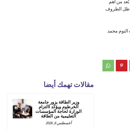
ُعد من أهم
ي ظل الظروف
مد عبد الرحمن، منسق البرنامج TDO، ومصعب التوم محمد
مقالات تهمك أيضا
وزير الطاقة يزور جامعة
الخرطوم ويؤكد االتزام
الوزارة لحاجة المؤسسات
التعليمية من الطاقة
أغسطس 6, 2026