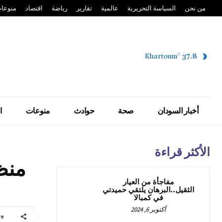
من نحن
السياسة التحريرية
عالمية
تقارير
رياضة
اقتصاد
منوعا
Khartoum
C
37.8
أخبار السودان
صحة
حوادث
منوعات
ا
الأكثر قراءة
منظ
مفاجأة من العيار
الثقيل..البرهان يلتقي حميدتي
في كمبالا
أكتوبر 6, 2024
re