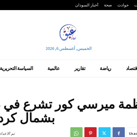
ت
حوادث
صحة
أخبار السودان
الخميس, أغسطس 6, 2026
قتصاد
رياضة
تقارير
عالمية
السياسة التحريرية
مة ميرسي كور تشرع في 
بشمال كرد
تم الاعدا
Sha