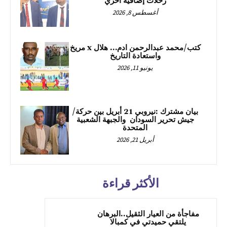
رحلات إضافية اخري
أغسطس 8, 2026
كتب/محمد عبدالرحمن ادم… هلال x مريخ
واستعادة التاريخ
يونيو 11, 2026
بيان مشترك :نيروبي 21 أبريل بين حركة/
جيش تحرير السودان والجبهة الشعبية
المتحدة
أبريل 21, 2026
الأكثر قراءة
مفاجأة من العيار الثقيل..البرهان
يلتقي حميدتي في كمبالا