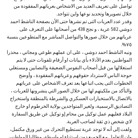
تواصل على تعريف العديد من الاشخاص بعرباتهم المفقودة من
خلال تصويرها وتحديد نوعها واين تتواجد.
وقدر عدد العربات التى تم نشرها حتى الأن بصفحة الناشط احمد
دوشي 582 عربة ، و نجح 438 من أصحابها على التعرف على
عرباتهم من خلال صورها والتواصل المباشر مع المتطوعين بنسبة
٧٥%.
ونبه الناشط احمد دوشي ، على ان عملهم طوعي ومجاني ، محذرا
المواطنين بعدم الأدلاء بأي بيانات او أرقام تلفونات حتى لا يتم
استغلالها من قبل أصحاب النفوس الضعيفة والنصابين ومستغلي
حوجة الناس لاسترداد حقوقهم وعرباتهم المفقودة ، وأوضح
الخطوات التى يجب اتباعها بعد تعرف الاشخاص على عرباتهم
والتأكد من ملكيتهم لها من خلال الصور التي ينشرونها للعربات ،
بالاتصال بالاستخبارات العسكري والشرطة بالمنطقة واستخراج
التصاديق الرسمية، ولغير المتواجدين بولاية الخرطوم او خارج
البلاد فعليهم عمل توكيل من محام إو توكيل عن طريق السفارة
لاي شخص ذي ثقة لصاحب العربة.
ولفت إلى أنه لا توجد عربة تستطيع التحرك من غير ورق مكتمل،
وان التعامل مع الجميع دون استثناء او واسطة، مطالبا المواطنين