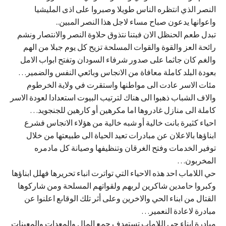
النصر الذي انتظره الناس طويلا وصبروا على اذى المليشيا
واعوانها يدعون صباح مساء لاجل هذا النصر المبين..
تبدل طعم الحنظل الان فبتنا نتذوق حلاوة النصر والانتصار ونشم
رائحة العز والقوة والقوات المسلحة تزيح كل يوم جبلا من الهم
والغم كان جاثما على صدور شرفاء السودان وتفتح ابواب الامل
بعودة البلد كاملة معافاة من الانجاس وبائعي النفس والضمير…
مئات الاسر عادت الى مواطنها واستقرت في ولاية الخرطوم
والاف الشباب ذهبوا الى هناك لترتيب البيوت استعدادا لعودة الاسر
كاملة الى منازل غادروها اما مكرهين أو كارهين للجنجويد…
احياء كثيرة بانت خالية أو شبه خالية من هؤلاء الانجاس فشرع
ابناؤها بالاعلان عن مبادرات تعيد الحياة الى طبيعتها من خلال
توفير الخدمات وفتح الغرقان وتنظيفها وصيانة كل مادمره
المخربون…
حي اللاماب احد هذه الاحياء التي تواترت انباء تحريرها فهلل ابناؤها
وكبروا حامدين شاكرين لربهم ولقواتهم المسلحة ومن شاركوها
القتال من ابناء الحي والاخرين وعلى أثر تلك الوقاىع اعلنوا عن
مبادرة لاعادة النعمير…
مبادرة ابناء حي اللاماب تستهدف جمع المال والمعدات والمعينات