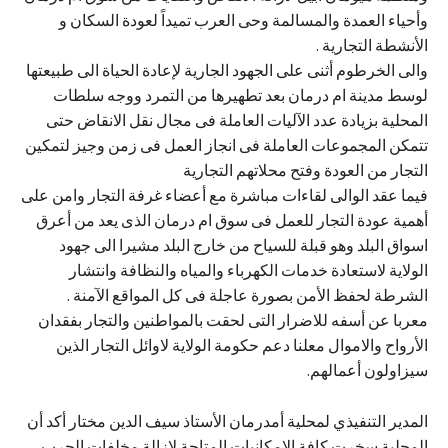
وأحياء العمدة والمسالمة وحى العرب تميداً لعودة السكان و
الأنشطة التجارية .
والى الخرطوم أثنى على الجهود الجارية لإعادة الحياة الى طبيعتها
لوسط مدينة ام درمان بعد تطهيرها من التمرد ووجه سلطات
المحلية بزيادة عدد الآليات العاملة فى مجال نقل الانقاض حتى
تتمكن المجموعات العاملة فى انجاز العمل فى زمن وجيز لتمكين
التجار من العودة وفتح محلاتهم التجارية
فيما عقد الوالى لقاءات مباشرة مع أعضاء غرفة التجار وامن على
أهمية عودة التجار للعمل فى سوق ام درمان الذى يعد من أعرق
اسواق البلد وهو قبلة للسياح من خارج البلد مشيرا الى جهود
الولاية لاستعادة خدمات الكهرباء والمياه والنظافة وانتشار
الشرطة لحفظ الأمن بصورة عاجلة فى كل المواقع الآمنة .
معربا عن أسفه للاضرار التى لحقت بالمواطنين والتجار بفقدان
الأرواح والاموال معلنا دعم حكومة الولاية لاوائل التجار الذين
سيزاولون أعمالهم.
المدير التنفيذي لمحلية أمدرمان الأستاذ سيف الدين مختار أكد أن
المحلية سخرت كافة الإمكانيات المتاحة لازالة مخلفات الحرب