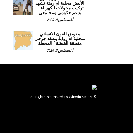
الأبيض محلية ام رمتة تشهد
تركيب محولات الكهرباء…
بدعم حكومي ومجتمعي
أغسطس 8, 2026
مفوض العون الانساني
بمحلية ام روابة يتفقد جرحى
منطقة الغبشة` المحطة
أغسطس 8, 2026
© All rights reserved to Winwin Smart