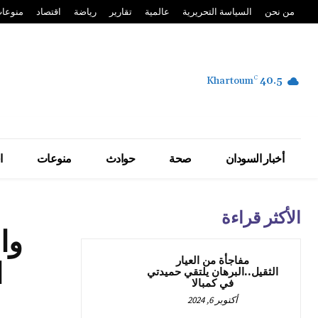
من نحن
السياسة التحريرية
عالمية
تقارير
رياضة
اقتصاد
منوعا
Khartoum
C
40.5
أخبار السودان
صحة
حوادث
منوعات
ا
الأكثر قراءة
وا
مفاجأة من العيار
ا
الثقيل..البرهان يلتقي حميدتي
في كمبالا
أكتوبر 6, 2024