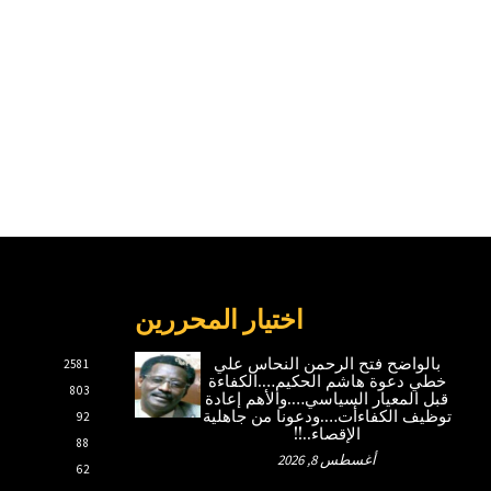
اختيار المحررين
بالواضح فتح الرحمن النحاس علي
2581
خطي دعوة هاشم الحكيم….الكفاءة
803
قبل المعيار السياسي….والأهم إعادة
توظيف الكفاءأت….ودعونا من جاهلية
92
الإقصاء..!!
88
أغسطس 8, 2026
62