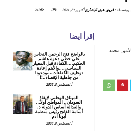
د بواسطة :
فريق عبق الإخباري
أكتوبر 29, 2024
0
242
إقرأ ايضا
لأمين محمد
بالواضح فتح الرحمن النحاس
علي خطي دعوة هاشم
الحكيم….الكفاءة قبل المعيار
السياسي….والأهم إعادة
توظيف الكفاءأت….ودعونا
من جاهلية الإقصاء..!!
أغسطس 8, 2026
الميثاق الوطني لإنقاذ
السودان.. المواطن أولاً…
والعدالة أساس الدولة د.
أسامة الفاتح رئيس منظمة
أبونا آدم
أغسطس 8, 2026