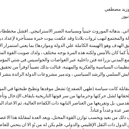
بوزيد مصطفي
يوز
ي.. بدهائه الموروث جينياً وبسياسة الصبر الاستراتيجي.. افشل مخططات
 والمجتمع لنهب ثروات بلادنا وقد عكفت بيوت خبرة مستأجرة لإعداد در
 الهدف وهو (الهيمنة الكاملة علي الدولة ومواردها) بما يعني استمرار ال
ً كما كان بالأمس ولكنه هذه المرة بوجه مختلف ، ولذك صوبت القوة الم
جتمع المدني بزراعة فتن داخلية عبر الغواصات والجواسيس في شتي المؤ
نظيمات السياسية والفكرية والمهنية، فنالت بذلك نصيباً اوفراً من تحقيق
عايش السلمي والرشد السياسي ، وتدمير مشروعات الدولة الرائدة بنشر 
مقابلة كانت سياسة (طهي الضفدع) تشعل موقدها وتظبخ طبختها في ال
قاتها لشل حركتها وحرمانها من سر قوتها التاريخية بايقاف الإدخال وتأج
دمين، بل وتفريغها من العناصر النابهة ذات الكفاءة العالية، ثم الاعداد ا
ر عدة وعدداً وعتاداً.
لك من بعيد ويحسب توازن القوة المختل، ويعد العدة لمقابلة هذا الاعص
الدول ذات الثقل الإقليمي والدولي، فلم يكن له من بُدٍ الا ان ينحني لل