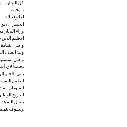
كل التجارب دا
وتوفيقه.
اما وقد لاحت 
الجيش ان يواص
وراء البحار م
الاقليم الذين
وعلي القيادة 
ونبذ العنف ال
وعلي المستوى 
تحسباً لأي أع
يأتي بالخبر ا
القلم والصوت 
السودان القا
التاريخ الوطني
يتقبل الله هذ
ولسوف ينهض ال