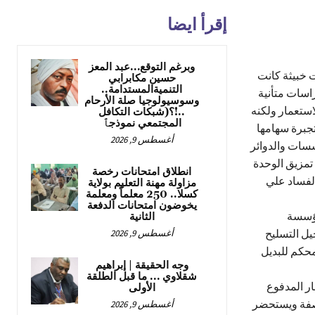
إقرأ ايضا
وبرغم التوقع…عبد المعز
 خبيثة كانت
حسين مكابرابي
التنميةالمستدامة..
اسات متأنية
وسوسيولوجيا صلة الأرحام
استعمار ولكنه
..!؟(شبكات التكافل
المجتمعي نموذجٱ
تجبرة سهامها
أغسطس 9, 2026
سسات والدوائر
 تمزيق الوحدة
انطلاق امتحانات رخصة
الفساد علي
مزاولة مهنة التعليم بولاية
كسلا.. 250 معلماً ومعلمة
يخوضون امتحانات الدفعة
مؤسسة
الثانية
يل التسليح
أغسطس 9, 2026
لمحكم للبديل
وجه الحقيقة | إبراهيم
شقلاوي … ما قبل الطلقة
ار المدفوع
الأولى
عاصفة ويستحضر
أغسطس 9, 2026