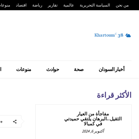
من نحن
السياسة التحريرية
عالمية
تقارير
رياضة
اقتصاد
منوعا
Khartoum
C
38
أخبار السودان
صحة
حوادث
منوعات
ا
الأكثر قراءة
مفاجأة من العيار
الثقيل..البرهان يلتقي حميدتي
re
في كمبالا
أكتوبر 6, 2024