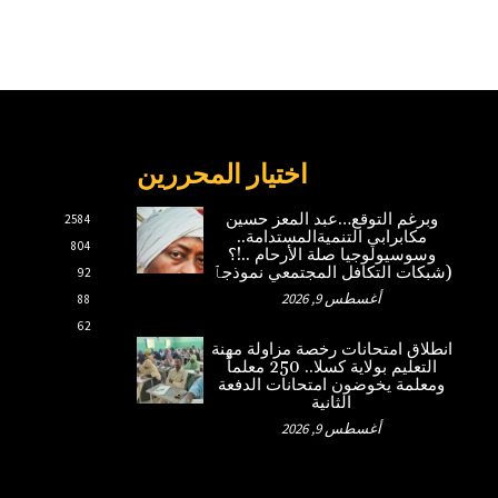
اختيار المحررين
وبرغم التوقع…عبد المعز حسين
2584
مكابرابي التنميةالمستدامة..
804
وسوسيولوجيا صلة الأرحام ..!؟
(شبكات التكافل المجتمعي نموذجٱ
92
أغسطس 9, 2026
88
62
انطلاق امتحانات رخصة مزاولة مهنة
التعليم بولاية كسلا.. 250 معلماً
ومعلمة يخوضون امتحانات الدفعة
الثانية
أغسطس 9, 2026