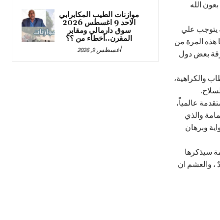
بعون الله
موازنات الطيب المكابرابي
الاحد 9 اغسطس 2026
نه يتوجب علي
سوق دارمالي ومقابر
المقرن..أخطاء من ؟؟
 هذه المرة من
أغسطس 9, 2026
تزقة بعض دول
اب والكراهية،
سلاح.
قدمة عالمياً،
مامة والذي
اية وبرهان
مة سيذكرها
ٌ ، والعشم ان