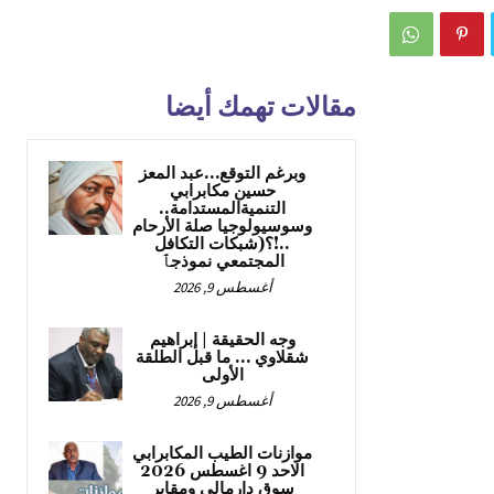
مقالات تهمك أيضا
وبرغم التوقع…عبد المعز
حسين مكابرابي
التنميةالمستدامة..
وسوسيولوجيا صلة الأرحام
..!؟(شبكات التكافل
المجتمعي نموذجٱ
أغسطس 9, 2026
وجه الحقيقة | إبراهيم
شقلاوي … ما قبل الطلقة
الأولى
أغسطس 9, 2026
موازنات الطيب المكابرابي
الاحد 9 اغسطس 2026
سوق دارمالي ومقابر