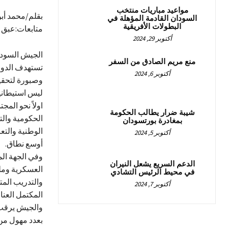
مواعيد مباريات منتخب
بقلم/محمد أ
السودان القادمة المؤهلة في
البطولات الأفريقية
متابعات:عبق ن
أكتوبر 29, 2024
الجيش السودان
منع مريم الصادق من السفر
تستهدف الدولة
أكتوبر 6, 2024
وصبورة لتحقيق
ليس استيطانيا
اولاً نحو الم
شيبة ضرار يطالب الحكومة
الحكومية والت
بمغادرة بورتسودان
الوطنية والت
أكتوبر 5, 2024
أوسع نطاق.
وفي الجهة ال
الدعم السريع يشعل النيران
العسكرية وملح
في محيط الرئيس التشادي
والتدريب المتق
أكتوبر 7, 2024
المكتمل العناص
والجيش يرقب ذ
بعدد مهول من 