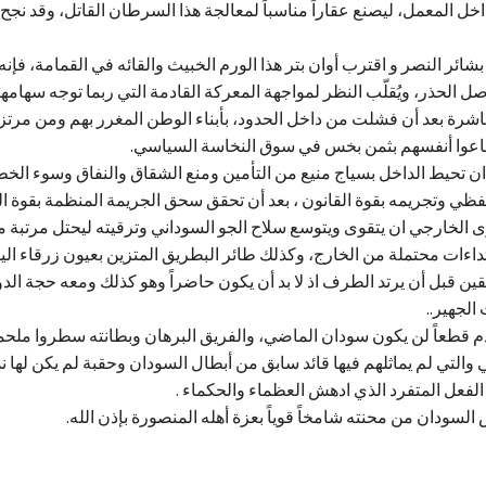
خل المعمل، ليصنع عقاراً مناسباً لمعالجة هذا السرطان القاتل، وقد نجح 
بشائر النصر و اقترب أوان بتر هذا الورم الخبيث والقائه في القمامة، فإ
ل الحذر، ويُقلّب النظر لمواجهة المعركة القادمة التي ربما توجه سهامها
باشرة بعد أن فشلت من داخل الحدود، بأبناء الوطن المغرر بهم ومن مر
 باعوا أنفسهم بثمن بخس في سوق النخاسة السياسي.
ان تحيط الداخل بسياج منيع من التأمين ومنع الشقاق والنفاق وسوء الخط
لفظي وتجريمه بقوة القانون ، بعد أن تحقق سحق الجريمة المنظمة بقوة ال
الخارجي ان يتقوى ويتوسع سلاح الجو السوداني وترقيته ليحتل مرتبة مت
تداءات محتملة من الخارج، وكذلك طائر البطريق المتزين بعيون زرقاء الي
ليقين قبل أن يرتد الطرف اذ لا بد أن يكون حاضراً وهو كذلك ومعه حجة الدو
الجهير..
دم قطعاً لن يكون سودان الماضي، والفريق البرهان وبطانته سطروا ملح
 والتي لم يماثلهم فيها قائد سابق من أبطال السودان وحقبة لم يكن لها ند
ا الفعل المتفرد الذي ادهش العظماء والحكماء .
سودان من محنته شامخاً قوياً بعزة أهله المنصورة بإذن الله.