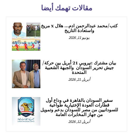
مقالات تهمك أيضا
كتب/محمد عبدالرحمن ادم… هلال x مريخ
واستعادة التاريخ
يونيو 11, 2026
بيان مشترك :نيروبي 21 أبريل بين حركة/
جيش تحرير السودان والجبهة الشعبية
المتحدة
أبريل 21, 2026
سفير السودان بالقاهرة في وداع أول
قطارات العودة الإختيارية طواعية
للسودانيين من مصر للسودان بدعم وتمويل
من جهاز المخابرات العامة
أبريل 12, 2026