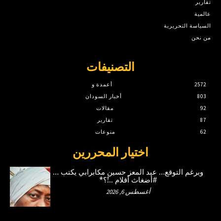
تقارير
عالمية
السياسة التحريرية
من نحن
التصنيفات
2572
أعمدة و
803
أخبار السودان
92
مقالات
87
تقارير
62
منوعات
اختيار المحررين
وبرغم التوقع… عبد المعز حسين مكابرابي يكتب …
#أضغاث أقلام ..!؟*
أغسطس 6, 2026