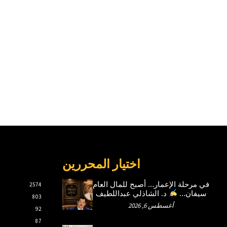
اختيار المحررين
في مرحلة الإعمار… أصبح للمال العام
2574
سيفان…
د. الشاذلي عبداللطيف
803
أغسطس 6, 2026
92
87