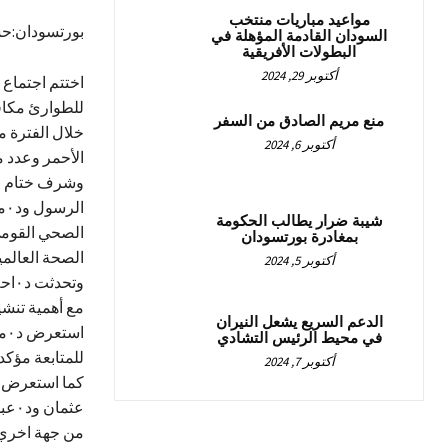
مواعيد مباريات منتخب
بورتسودان:ح
السودان القادمة المؤهلة في
البطولات الأفريقية
أكتوبر 29, 2024
اختتم اجتماع إ
للطوارئ مكافح
منع مريم الصادق من السفر
أكتوبر 6, 2024
الأحمر وعدد من
شيبة ضرار يطالب الحكومة
بمغادرة بورتسودان
الصحة العالمي
أكتوبر 5, 2024
وتح
مع أهمية تنش
الدعم السريع يشعل النيران
اس
في محيط الرئيس التشادي
للمتابعة مؤكد
أكتوبر 7, 2024
عثمان ود٠عبدالله الحلاوي وانور جبارة
من جهة اخري 