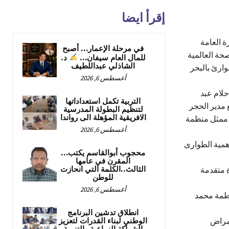
إقرأ ايضا
ة العامة
في مرحلة الإعمار… أصبح
صحة العالمية
للمال العام سيفان…
د.
الشاذلي عبداللطيف
 الطوارئ بالبحر
أغسطس 6, 2026
تام الورشة بقاعة التوكيلات الملاحية ببورتسودان مدير عام قطاع الصحة د٠احلام عبد
التربية تكمل استعداداتها
لعامة للطواري بالاتحادية و د٠الفاتح ربيع مدير الحجر
لتنظيم البطولة المدرسية
الافريقية المؤهلة الى رواندا
ادارة طوارئ صحة الولاية و ا٠انور جبارة ممثل منظمة
أغسطس 6, 2026
لاهمية الطوارى
محجوب أبوالقاسم يكتب…
المقرن في عامها
الثالث..الكلمة التي انحازت
ة متقدمة
للوطن
أغسطس 6, 2026
حمد النيل وفاطمة محمد
انطلاق تدشين البرنامج
أمراض
الوطني لبناء القدرات لتعزيز