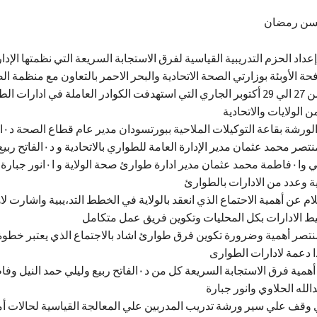
سن رمضان
عداد الحزم التدريبية القياسية لفرق الاستجابة السريعة التي نظمتها الإدار
ة الأوبئة بوزارتي الصحة الاتحادية والبحر الاحمر بالتعاون مع منظمة ال
خلال الفترة من 27 الي 29 أكتوبر الجاري التي استهدفت الكوادر العاملة في ادارات
 الولايات والاتحادية
وشرف خ
الرسول ود٠منتصر محمد عثمان مدير الإدارة ا
الصحي القومي وا٠فاطمة محمد عثمان مدير 
ة وعدد من الادارات بالطوارئ
دثت د٠احلام عن أهمية الاحتماع الذي انعقد بالولاية في الخطط التد،يبية واشارت 
يط الادارات بكل المحليات وتكوين فريق عمل متكامل
تعرض د٠منتصر أهمية وضرورة تكوين فرق طوارئ اشاد بالاجتماع الذي يعتبر خطو
ا دعمة لادارات الطوارى
كما استعرض أهمية فرق الاستجابة السريعة كل من د٠الفاتح ربيع وليلي 
وقف علي سير ورشة تدريب المدربين علي المعالجة القياسية لحالات 