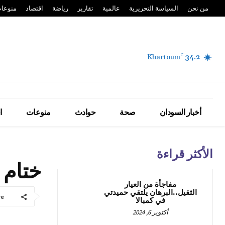
من نحن
السياسة التحريرية
عالمية
تقارير
رياضة
اقتصاد
منوعا
Khartoum
C
34.2
أخبار السودان
صحة
حوادث
منوعات
ا
الأكثر قراءة
ختام 
مفاجأة من العيار
الثقيل..البرهان يلتقي حميدتي
re
في كمبالا
أكتوبر 6, 2024