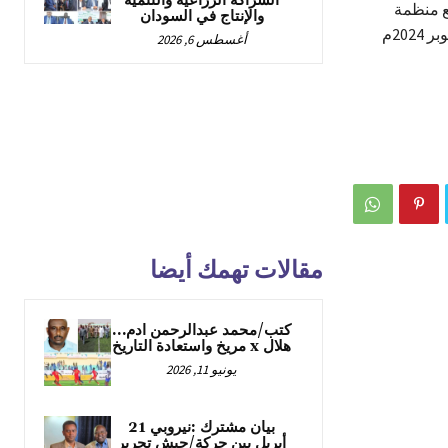
الشراكة الزراعية والتنمية
مع منظمة
والإنتاج في السودان
الصحة العالمية بدعم من الاتحاد الأوربي بقاعة التوكيلات خلال الفترة من 28 الي 30 أكتوبر 2024م
أغسطس 6, 2026
مقالات تهمك أيضا
كتب/محمد عبدالرحمن ادم…
هلال x مريخ واستعادة التاريخ
يونيو 11, 2026
بيان مشترك :نيروبي 21
أبريل بين حركة/جيش تحرير