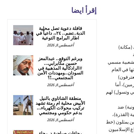
إقرأ ايضا
قافلة دعوية تصل محلية
الدبة..تضم.. ٢٤،، داعياً في
اطار البرامج التوعية
أغسطس 8, 2026
(مكانة)
وبرغم التوقع.. عبدالمعز
الشعبية مسمي
حسين مكابرابي…
#الرادكالية المذهبية في
ها في العام
السودان..ومهددات الأمن
المجتمعي..!؟
مين)، أما
أغسطس 8, 2026
لي وتسول) لهم
منطقة الشاتاوي بالنيل
الأبيض محلية ام رمتة تشهد
نية) ضد
تركيب محولات الكهرباء…
بدعم حكومي ومجتمعي
 (القذرة)،
أغسطس 8, 2026
ذين يمثلون (خط
ع الإسلاميون
رجاءات صباحية د. رجاء