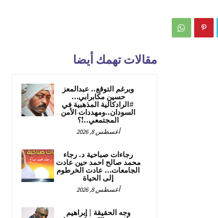
مقالات تهمك أيضا
وبرغم التوقع.. عبدالمعز
حسين مكابرابي…
#الرادكالية المذهبية في
السودان..ومهددات الأمن
المجتمعي..!؟
أغسطس 8, 2026
رجاءات صباحية د. رجاء
محمد صالح احمد حين عادت
الجامعات… عادت الخرطوم
إلى الحياة
أغسطس 8, 2026
وجه الحقيقة | إبراهيم