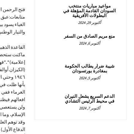
مواعيد مباريات منتخب
فتح الرحمن ا
السودان القادمة المؤهلة في
البطولات الأفريقية
متابعات:عبق ن
أكتوبر 29, 2024
الغباء يسود 
والتيار الوطن
منع مريم الصادق من السفر
أكتوبر 6, 2024
القاعدة الذهب
ماكنت ستحصل ع
إعلامية)*..*ف
شيبة ضرار يطالب الحكومة
(الكيزان أوالف
بمغادرة بورتسودان
١٩٤٦ وحتي الآن ولما بعده والغريب أن من يحاربونها طيلة هذه العقود من السنوات (لايعترفون)
أكتوبر 5, 2024
بأنها ظلت في 
الغرماء ففي (
الدعم السريع يشعل النيران
افعالهم فيظنو
في محيط الرئيس التشادي
ولن يستعصي ع
أكتوبر 7, 2024
الإسلام، وما 
وقد توهم العل
الدفاع الأول)