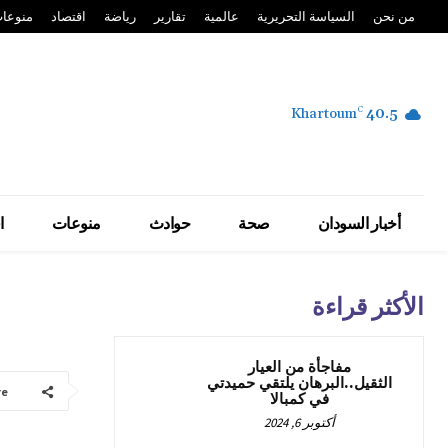
من نحن
السياسة التحريرية
عالمية
تقارير
رياضة
اقتصاد
منوعا
Khartoum
C
40.5
أخبار السودان
صحة
حوادث
منوعات
ا
الأكثر قراءة
مفاجأة من العيار
الثقيل..البرهان يلتقي حميدتي
re
في كمبالا
أكتوبر 6, 2024