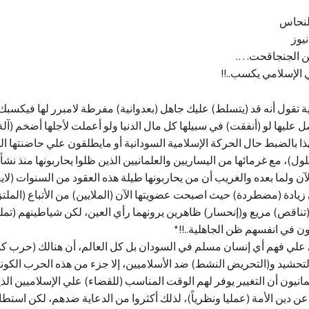
لنحاس
يوز
بين الجنجاقحت….
ي الإسلامي يكسب..!!
ية تقول أنه قد (يتسلط) عليك جاهل (بعدوانية) مفرطة لامبرر لها فيكسبك 
ليها لو (أنفقت) في سبيلها كل مال الدنيا ولو أعملت لأجلها أضخم (آلة
هذا بالضبط حال الحركة الإسلامية السودانية أو مايطلقون علي حاضنتها 
لول)، مع غرمائها من اليساريين والعلمانيين الذين ظلوا يحاربونها منذ نشأت
زيادة (مضطردة) حيث اصبحت عضويتها الآن (الملايين) من الأتباع (الملتز
تناقص) مريع و(إنحسار) ظاهرين يرونهما رأي العين، لكن شياطينهم (تم
ن في انفسهم ظن الجاهلية..!!*
لي فهم أي إنسان مسلم في السودان بل كل العالم، أن هنالك (حرب كو
التحشيد و(التحريض النشط) ضد الأسلاميين، إلا جزء من هذه الحرب الكونية
مانيون أن التغيير يوفر لهم الوقت المناسب (للقضاء) علي الإسلاميين ال
 عن دين الأمة (عمليا ونظرياً)، لذلك أكثروا من الدعاية ضدهم، لكن استطا