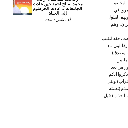
 ليخلفوا
محمد صالح احمد حين عادت
الجامعات… عادت الخرطوم
مروا في
إلى الحياة
نهم الفلول
أغسطس 8, 2026
زان، وهم
حت، فقد انقلب
يقاتلون مع
لة وصدق)
مانيين
ور من بعد
ذكروا أنكم
تراب) وبقي
لام (نعمته
رد العذب) قبل