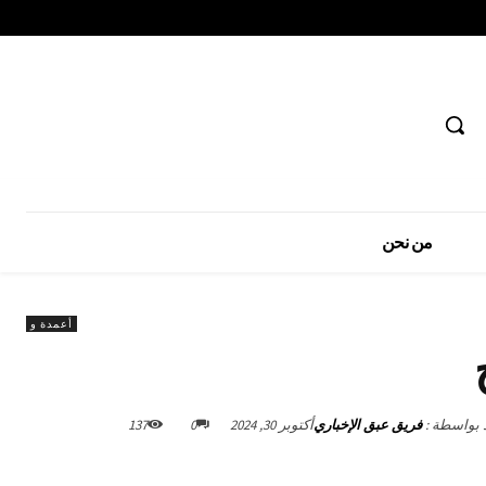
من نحن
أعمدة و
د بواسطة :
فريق عبق الإخباري
أكتوبر 30, 2024
0
137