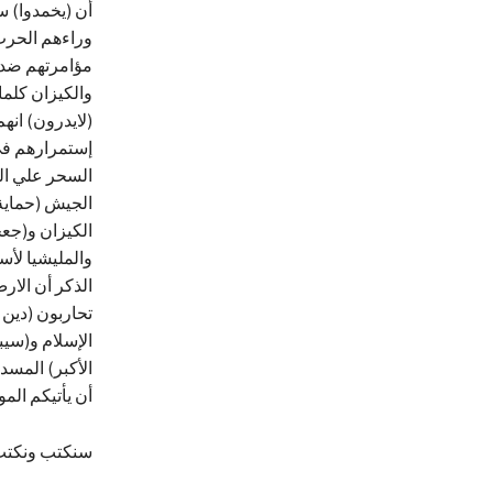
أن (يخمدوا) س
وراءهم الحرب 
مؤامرتهم ضد ا
والكيزان كلما
(لايدرون) انه
إستمرارهم في 
السحر علي الس
الجيش (حماية
الكيزان و(جعج
والمليشيا لأسف
الذكر أن الار
تحاربون (دين 
الإسلام و(سيب
الأكبر) المسد
أن يأتيكم المو
سنكتب ونكتب