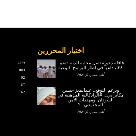
اختيار المحررين
قافلة دعوية تصل محلية الدبة..تضم..
2579
٢٤،، داعياً في اطار البرامج التوعية
803
أغسطس 8, 2026
92
87
وبرغم التوقع.. عبدالمعز حسين
62
مكابرابي… #الرادكالية المذهبية في
السودان..ومهددات الأمن
المجتمعي..!؟
أغسطس 8, 2026