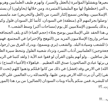
عيرها ويفشلوا المؤامرة (بالعقل والصبر)، وانهزم طيف العلمانيين وهربوا
التي (خططوا) لها مع المليشيا المتمردة، ومن خلالها (يحاولون) أن يست
لإسلاميين، وهانحن نسمع إكثار التمرد من (الغل والتحريض) ضد مايسمو
 وصلوا بجرائمهم لأي (منطقة) في السودان، كأنما كل السودان فلول وكي
م بذلك يكسبون الإسلاميين كل يوم (مساحات أكبر) وسط الشعب..!!
هذا الحقد علي الإسلاميين يوضح بجلاء (حجم الغباء) الذي يلف الجنجاق
احر و(ربح) الإسلاميون المزيد من (التوهج والإحترام) في المجتمع، فهم 
) للشعب وسيادة البلد.. والشعب (يري ويسمع)، ويدرك الفرق بين (رجو
عةوجبن) العلمانيين أذناب التمرد وتزداد شعبية الفلول وتنحط سيرة العل
ل سافلين…ولو أنهم يتلون القرآن لو قفوا عند الآية: ( ولقد كتبنا في الزب
ض يرثها عبادي الصالحون) صدق الله العظيم…فياهؤلاء (الأغبياء السذج) ت
الله) في الارض وقد (فشل) في ذلك من كانوا قبلكم وذهبوا كلهم (تحت ال
قي) إلي أن يرث الله الارض ومن عليها، والحمدلله رب العالمين علي الإس
اة للبشرية..فمن منكم ياأبناء وبنات السودان (الضالين) من يرد هذا (المو
ت..؟!!
…!!!