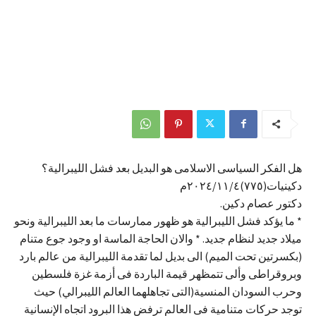
هل الفكر السياسى الاسلامى هو البديل بعد فشل الليبرالية؟
دكينيات(٧٧٥)٢٠٢٤/١١/٤م
دكتور عصام دكين.
* ما يؤكد فشل الليبرالية هو ظهور ممارسات ما بعد الليبرالية ونحو
ميلاد جديد لنظام جديد. * والان الحاجة الماسة او وجود جوع متنام
(بكسرتين تحت الميم) الى بديل لما تقدمة الليبرالية من عالم بارد
وبروقراطى وألى تتمظهر قيمة الباردة فى أزمة غزة فلسطين
وحرب السودان المنسية(التى تجاهلهما العالم الليبرالي) حيث
توجد حركات متنامية فى العالم ترفض هذا البرود اتجاه الإنسانية