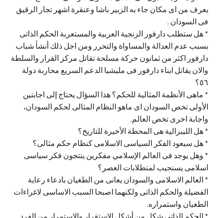
يعرف من اى مكان جاء به الزبير باشا وعنقرة اشهر تجار الرقيق
فى السودان .
* هل ستطلب دارفور الزنجية العربية والمستعربة الحكم الذاتى
بسبب عدم العدالة والمساواة والتحرر ومن اجل ذلك أنشأ شباب
دارفور اكثر من ثمانون حركة مسلحة تقاتل مركز القرار والسلطة
والان يقاتل ابناء دارفور فى مليشيا الدعم السريع محاربة دولة
٥٦؟
* ماهى الأنظمة المثالية للحكم؟ هذا السؤال يحتاج إلى اجابتين
الأولى تخص السودان اى ماهو النظام المثالى لحكم السودان،
واجابة اخرى تخص العالم.
* هل الليبرالية هى المحطة الأخيرة للتاريخ؟
* هل سيعود الفكر السياسى الاسلامى كنظام حكم مثالى؟
* وهل يوجد فى العالم الإسلامي مفكرين ينتجون فكر سياسى
اسلامى يستجيب لمتطلابات العصر؟
* العالم الاسلامى والسودان يعانى من الطغيان بادعاء رعاية
الفضيلة والحكم الذاتى ولكنهما اصبحا السبب الاساسى لاغراءات
الطغيان واستمراره.
* الحكم الذاتى شكل من أشكل الاستقرار والاستمرار من الفرد