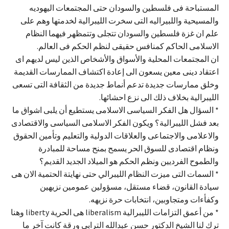
المستباحة فى فلسطين والسودان حتى المجتمعات اليهوديه
والمسيحية واللبيراليه التى سخرت الليبرالية لخدمتها وهم على
علم ان غزة فلسطين والسودان تتجلى وتتمظهر فيهما النظام
الاسلامى الحاكم كمنافس حقيقى لنظم الحكم فى العالم.
ان المجتمعات المحلية والأسواق والأشخاص الذين ليس لديهم اى
اعتقاد دينى معين يسعون الى إعادة اكتشاف الممارسات القديمة
وخلق ممارسات جديدة تدعم أنماط جديدة من الثقافة التى تسعى
الليبرالية بخلاف ذلك الى نزع احشائها.
* السؤال هل الفكر السياسى الاسلامى يستطيع أن يلبى اشواق ما
بعد فشل الليبرالية؟ ويكون الفكر الاسلامى السياسى والاقتصادى
والاعلامى والاجتماعى والعلاقات الدولية والتعليم وتأمين الحقوق
ونظام اقتصادى للسوق الحر يسمح بمنح مساحة للمبادرة
والطموح الفرديين ونظم الحكم هو الميلاد الجديد القديم؟
* السمات التى ميزت النظام الليبرالي حتى نهايتة الحتمية الان هى
سيادة القانون، قضاء مستقل، مسؤولين عمومين نزيهين
وكفأءات ومتجاوبين، انتخابات حرة نزيهه.
* من أعمق التزامات الليبرالية liberalism هى الحرية liberty وهنا
ترك لنا الشيخ الدكتور حسن عبدالله الترابى ورقة كانت آخر ما