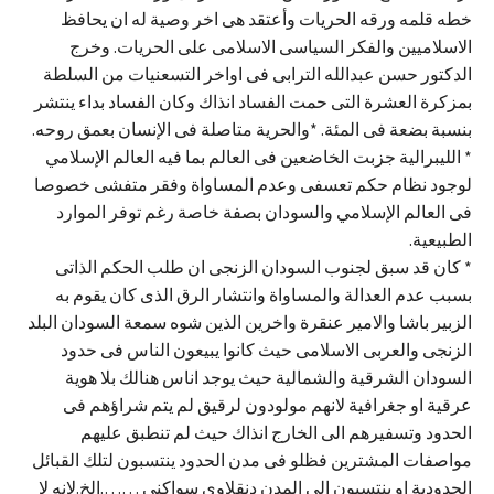
خطه قلمه ورقه الحريات وأعتقد هى اخر وصية له ان يحافظ
الاسلاميين والفكر السياسى الاسلامى على الحريات. وخرج
الدكتور حسن عبدالله الترابى فى اواخر التسعنيات من السلطة
بمزكرة العشرة التى حمت الفساد انذاك وكان الفساد بداء ينتشر
بنسبة بضعة فى المئة. *والحرية متاصلة فى الإنسان بعمق روحه.
* الليبرالية جزبت الخاضعين فى العالم بما فيه العالم الإسلامي
لوجود نظام حكم تعسفى وعدم المساواة وفقر متفشى خصوصا
فى العالم الإسلامي والسودان بصفة خاصة رغم توفر الموارد
الطبيعية.
* كان قد سبق لجنوب السودان الزنجى ان طلب الحكم الذاتى
بسبب عدم العدالة والمساواة وانتشار الرق الذى كان يقوم به
الزبير باشا والامير عنقرة واخرين الذين شوه سمعة السودان البلد
الزنجى والعربى الاسلامى حيث كانوا يبيعون الناس فى حدود
السودان الشرقية والشمالية حيث يوجد اناس هنالك بلا هوية
عرقية او جغرافية لانهم مولودون لرقيق لم يتم شراؤهم فى
الحدود وتسفيرهم الى الخارج انذاك حيث لم تنطبق عليهم
مواصفات المشترين فظلو فى مدن الحدود ينتسبون لتلك القبائل
الحدودية او ينتسبون الى المدن دنقلاوى سواكنى …….الخ.لانه لا