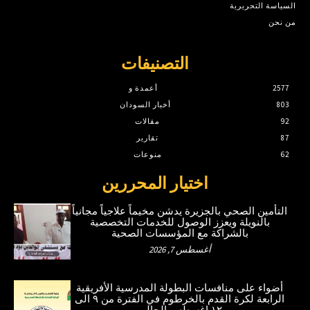
السياسة التحريرية
من نحن
التصنيفات
2577
أعمدة و
803
أخبار السودان
92
مقالات
87
تقارير
62
منوعات
اختيار المحررين
التأمين الصحي بالجزيرة يدشن مخيماً علاجياً مجانياً
بالنويلة ويعزز الوصول للخدمات التخصصية
بالشراكة مع المؤسسات الصحية
أغسطس 7, 2026
أضواء على منافسات البطولة المدرسية الأفريقية
الرابعة لكرة القدم بالخرطوم في الفترة من ٩ الى