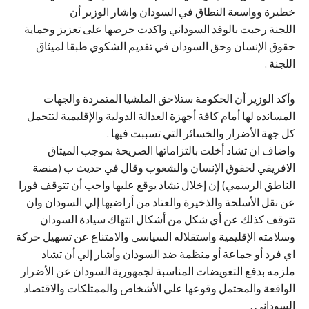
خطيرة وواسعة النطاق في السودان واشار الوزير أن
اللجنة رحبت بالوفد السوداني واكدت حرصها على تعزيز وحماية
حقوق الإنسان وحق السودان في تقديم الشكوي طبقا لميثاق
اللجنة .
وأكد الوزير أن الحكومة ستلاحق الملشيا المتمردة والجهات
المسانده لها أمام كافة أجهزة العدالة الدولية والإقليمية لتتحمل
كل جهة الأضرار والخسائر التي تسببت فيها .
واضاف ان تشاد أخلت بالتزاماتها الصريحة بموجب الميثاق
الافريقي لحقوق الإنسان والشعوب وقال في حديث ب (منصة
الناطق الرسمي) إن إخلال تشاد يوقع عليها واحب أن تتوقف فورا
عن نقل الأسلحة والذخيرة والعتاد من أراضيها إلي السودان وان
تتوقف كذلك عن أي شكل من أشكال انتهاك سيادة السودان
وسلامته الإقليمية واستقلاله السياسي والامتناع عن تسهيل حركة
اي فرد أو جماعة أو منظمة ضد السودان وأشار إلي أن تشاد
ملزمه بدفع التعويضات المناسبة لجمهورية السودان عن الأضرار
الواقعة والمحتمل وقوعها علي الأشخاص والممتلكات والاقتصاد
السوداني .