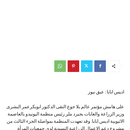
اديس ابابا : عبق نيوز
على هامش مؤتمر عالم بلا جوع التقى الدكتور ابوبكرعمر البشرى
وزير الزراعة والغابات بجيرد ملر رئيس منظمة اليونيدو بالعاصمة
الاثيوبية ادیس ابابا. وقد تعهدت المنظمة بمواصلة الجزء الثالث من
مشروع دعم الاعمال الزراعية النسوية لدى جمعيات المرأة