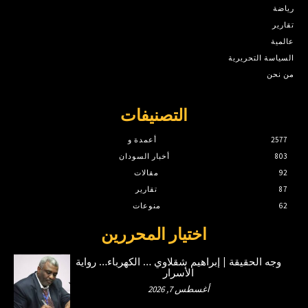
رياضة
تقارير
عالمية
السياسة التحريرية
من نحن
التصنيفات
2577
أعمدة و
803
أخبار السودان
92
مقالات
87
تقارير
62
منوعات
اختيار المحررين
وجه الحقيقة | إبراهيم شقلاوي … الكهرباء… رواية
الأسرار
أغسطس 7, 2026