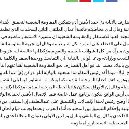
ارف بالانابة د/ أحمد الأمين آدم بتمكين المقاومة الشعبية لتحقيق الأهدا
نية وقال لدي مخاطبته فاتحة أعمال الملتقي الثاني للمحليات الذي نظمته
للجنة العليا للاستنفار والمقاومة الشعبية ان مسيرة الاستنفار ماضية في
ل علي القضاء على التمرد بكل شبر دنسه وقال ان تجربة المقاومة الش
 مبرأة من كل الشوائب بالتقييم والتقويم مؤكدا انها خالصة لله عز وجل
شعب وبإرادته ودعا الوالي بالنيابة الي التماسك ووحدة الصف والكلمة 
 بالبلاد مشيدا بتدافع أهل القضارف نحو المقاومة الشعبية لقناعتهم التا
البلاد فيما أكد رئيس المقاومة الشعبية بالولاية اللواء ركن (م) عبدالل
 وهو يناقش قضايا المرحلة القادمة كما يمكن له التشاور فيما يلي القضايا
قبلة وقال إن الأوراق ستكون هاديا لخطة المرحلة القادمة مؤكدا الإلتزام 
أرض الواقع ليكون برنامج عمل خاصة فيما الإتصال الأفقي لحماية الولا
 أوضح رئيس لجنة الإتصالات والتنسيق علي عبداللطيف إن الملتقي من ش
بلية وإحكام التنسيق بين المحليات أثناء الحرب وبعدها بجانب قيام لجان 
لقاعدي وقال إن الملتقي يتناول ورقتين الاولي بعنوان البناءالقاعدي بالم
المستقبلية للاستنفار والمقاومة .