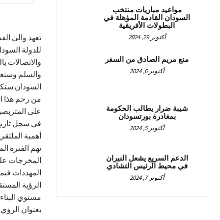
مواعيد مباريات منتخب
السودان القادمة المؤهلة في
البطولات الأفريقية
تعهد والي القض
أكتوبر 29, 2024
للدولة السودا
منع مريم الصادق من السفر
والاتصالات با
أكتوبر 6, 2024
والسلم وسنعم
السودان ستكون
من رحم هذا ال
شيبة ضرار يطالب الحكومة
على المتربصين
بمغادرة بورتسودان
في سجل تاريخ 
أكتوبر 5, 2024
أهمية الملتقي
تهم الفترة الم
الدعم السريع يشعل النيران
المخرجات علي 
في محيط الرئيس التشادي
المهددات فيما
أكتوبر 7, 2024
الرؤية المستق
مستوي البناء ا
بعنوان الرؤي 