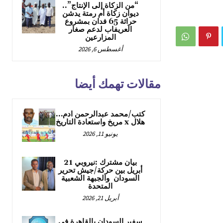
“من الزكاة إلى الإنتاج”..
ديوان زكاة أم رمتة يدشن
حراثة 65 فدان بمشروع
العريفاب لدعم صغار
المزارعين
أغسطس 6, 2026
مقالات تهمك أيضا
كتب/محمد عبدالرحمن ادم…
هلال x مريخ واستعادة التاريخ
يونيو 11, 2026
بيان مشترك :نيروبي 21
أبريل بين حركة/جيش تحرير
السودان والجبهة الشعبية
المتحدة
أبريل 21, 2026
سفير السودان بالقاهرة في