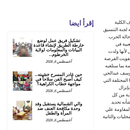
إقرأ ايضا
ف الكلية
 لجنة التنسيق
 حالة الحرب
تشكيل فريق عمل لوضع
عبية في
خارطة الطريق لإنشاء قاعدة
البيانات والمعلومات لولاية
 لأنها ولدت
الخرطوم..
لتفويت الفرصة
أغسطس 6, 2026
مة بما ستلعبه
ه يوسف عبدالحي
حين غادر المسرح خشبته..
كيف أصبح الفن سلاحاً في
 المحتلفة التي
مواجهة خطاب الكراهية؟
بإنزال
أغسطس 6, 2026
ية من كل
أنه تحديد
والي الشمالية يستقبل وفد
وحدة مكافحة العنف ضد
المقاومة علي
المرأة والطفل
حليات والثانية
أغسطس 6, 2026