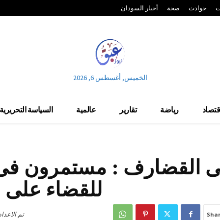
ت
حوادث
صحة
أخبار السودان
الخميس, أغسطس 6, 2026
قتصاد
رياضة
تقارير
عالمية
السياسة التحريرية
ى القضارف : مستمرون فى 
للقضاء على ا
تم الاعدا
Sha