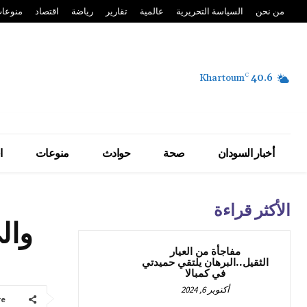
من نحن
السياسة التحريرية
عالمية
تقارير
رياضة
اقتصاد
منوعا
Khartoum
C
40.6
أخبار السودان
صحة
حوادث
منوعات
ا
الأكثر قراءة
وال
مفاجأة من العيار
الثقيل..البرهان يلتقي حميدتي
في كمبالا
أكتوبر 6, 2024
re