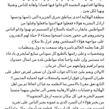
وطاتها اقدامهم النجسة الاوعاثوا فيها فسادا واهانة للناس وتقتيلا
ونهبا لكل شئ ..
منطقة الهلالية احدى مناطق شرق الجزيرة التي داسها ودنسها
اراذل البشرية هؤلاء ففعلوا فيها اسوا مافعلوا وقتلوا من
المواطنين مايقارب المئة بالسلاح أو التسميم ثم نهبوا واذلو الناس
وحشروهم في جحور بحيث اصبحوا سجناء لا حيلة لهم لايقدرون
على مواجهة هؤلاء المسلحين وهم عزل بلا سلاح…
كل هذا يعلمه العالم باسره وقد سمعت به دول ومنظمات
وشخصيات وعلى راسها بالطبع كل سوداني متابع لمايجري بادعاء
انه مستنير وإن عليه واجبا تجاه مواطني بلده من امثال حمدوك
ومو ابراهيم وتوابعهم من امثال عرمان…
الاولان وبفم ملئ جددا الدعوات للدول ان تسعى لفرض حظر على
طيران السودان فوق اراضيه واستجلاب قوة لحماية المدنيين !!
التابع نعق مغردا بالامس بما لايعلمه مدعيا ان اتفاقا تم بين اهل
الهلالية وعصابات دقلو الارهابية يفضي الى تعايش بينهما متمنيا
تعميم التجربة في كل مكان تدنسه ارجل الجنجويد!!!
من يخبر هؤلاء ان التمرد الذي يدعمونه يجبر الناس على تجريد
انفسهم حتى من فاخر الثياب وكل قطعة نقد أو حلي وكل ماملكوه