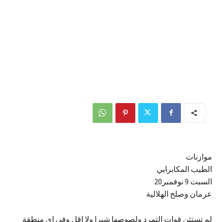
موازنات
الطيب المكابرابي
السبت 9 نوفمبر20
عرمان وصلح الهلالية
لم تستثن قوات التمرد ولصوصها شبرا ولا اقل وفي اي منطقة