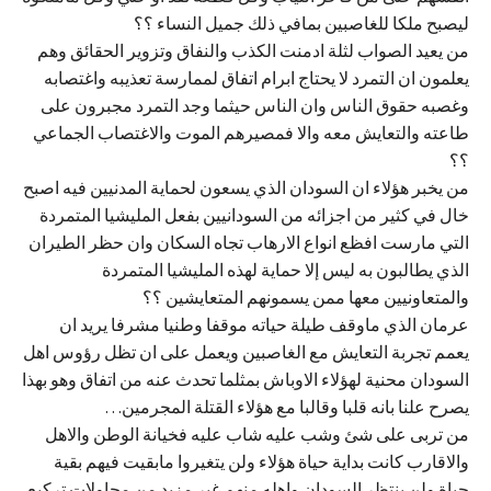
ليصبح ملكا للغاصبين بمافي ذلك جميل النساء ؟؟
من يعيد الصواب لثلة ادمنت الكذب والنفاق وتزوير الحقائق وهم
يعلمون ان التمرد لا يحتاج ابرام اتفاق لممارسة تعذيبه واغتصابه
وغصبه حقوق الناس وان الناس حيثما وجد التمرد مجبرون على
طاعته والتعايش معه والا فمصيرهم الموت والاغتصاب الجماعي
؟؟
من يخبر هؤلاء ان السودان الذي يسعون لحماية المدنيين فيه اصبح
خال في كثير من اجزائه من السودانيين بفعل المليشيا المتمردة
التي مارست افظع انواع الارهاب تجاه السكان وان حظر الطيران
الذي يطالبون به ليس إلا حماية لهذه المليشيا المتمردة
والمتعاونيين معها ممن يسمونهم المتعايشين ؟؟
عرمان الذي ماوقف طيلة حياته موقفا وطنيا مشرفا يريد ان
يعمم تجربة التعايش مع الغاصبين ويعمل على ان تظل رؤوس اهل
السودان محنية لهؤلاء الاوباش بمثلما تحدث عنه من اتفاق وهو بهذا
يصرح علنا بانه قلبا وقالبا مع هؤلاء القتلة المجرمين…
من تربى على شئ وشب عليه شاب عليه فخيانة الوطن والاهل
والاقارب كانت بداية حياة هؤلاء ولن يتغيروا مابقيت فيهم بقية
حياة ولن ينتظر السودان واهله منهم غير مزيد من محاولات تركيع