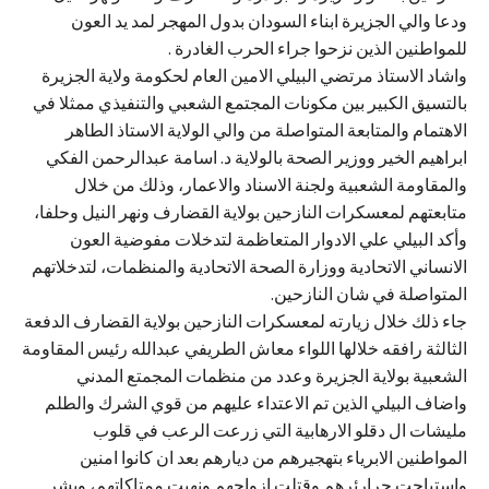
ودعا والي الجزيرة ابناء السودان بدول المهجر لمد يد العون
للمواطنين الذين نزحوا جراء الحرب الغادرة .
واشاد الاستاذ مرتضي البيلي الامين العام لحكومة ولاية الجزيرة
بالتسيق الكبير بين مكونات المجتمع الشعبي والتنفيذي ممثلا في
الاهتمام والمتابعة المتواصلة من والي الولاية الاستاذ الطاهر
ابراهيم الخير ووزير الصحة بالولاية د. اسامة عبدالرحمن الفكي
والمقاومة الشعبية ولجنة الاسناد والاعمار، وذلك من خلال
متابعتهم لمعسكرات النازحين بولاية القضارف ونهر النيل وحلفا،
وأكد البيلي علي الادوار المتعاظمة لتدخلات مفوضية العون
الانساني الاتحادية ووزارة الصحة الاتحادية والمنظمات، لتدخلاتهم
المتواصلة في شان النازحين.
جاء ذلك خلال زيارته لمعسكرات النازحين بولاية القضارف الدفعة
الثالثة رافقه خلالها اللواء معاش الطريفي عبدالله رئيس المقاومة
الشعبية بولاية الجزيرة وعدد من منظمات المجمتع المدني
واضاف البيلي الذين تم الاعتداء عليهم من قوي الشرك والطلم
مليشات ال دقلو الارهابية التي زرعت الرعب في قلوب
المواطنين الابرياء بتهجيرهم من ديارهم بعد ان كانوا امنين
واستباحت حرارئرهم وقتلت ازواجهم ونهبت ممتاكاتهم، وبشر