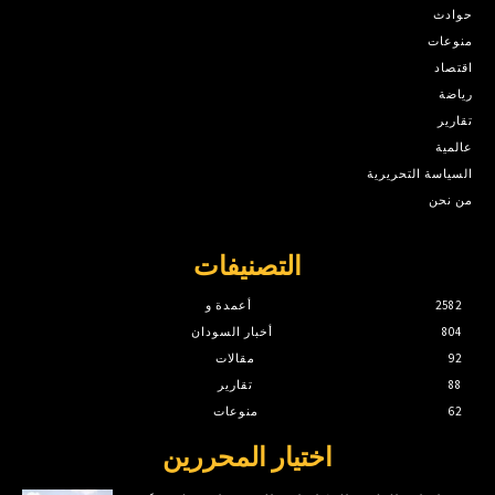
حوادث
منوعات
اقتصاد
رياضة
تقارير
عالمية
السياسة التحريرية
من نحن
التصنيفات
2582
أعمدة و
804
أخبار السودان
92
مقالات
88
تقارير
62
منوعات
اختيار المحررين