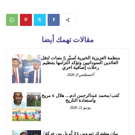
مقالات تهمك أيضا
منظمة العزيزية الخيرية تُسيّر 5 بصات لنقل
العائدين السودانيين وتؤكد التزامها بتنظيم
رحلات إضافية اخري
أغسطس 8, 2026
كتب/محمد عبدالرحمن ادم… هلال x مريخ
واستعادة التاريخ
يونيو 11, 2026
بيان مشترك :نيروبي 21 أبريل بين حركة/