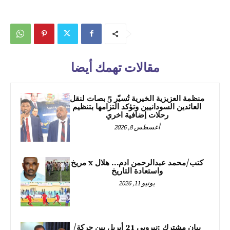
مقالات تهمك أيضا
منظمة العزيزية الخيرية تُسيّر 5 بصات لنقل
العائدين السودانيين وتؤكد التزامها بتنظيم
رحلات إضافية اخري
أغسطس 8, 2026
كتب/محمد عبدالرحمن ادم… هلال x مريخ
واستعادة التاريخ
يونيو 11, 2026
بيان مشترك :نيروبي 21 أبريل بين حركة/