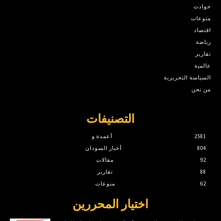
حوادث
منوعات
اقتصاد
رياضة
تقارير
عالمية
السياسة التحريرية
من نحن
التصنيفات
2581
أعمدة و
804
أخبار السودان
92
مقالات
88
تقارير
62
منوعات
اختيار المحررين