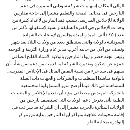
الوالى المكلف إسهامات شركة سودانى المتميزة فى دعم
النازحين فى مجالى الصحة والتعليم مشيرا إلى حاجة مدارس
الولاية للإجلاس المدرسى بسبب فقد المارس لأعداد كبيرة من
وحدات الإجلاس فى الفترة السابقة و نسبة لإستقبالها لأكثر من
عدد ( ٤٥ ) ألف تلميذ وتلميذة يجلسون لإمتحانات الشهادة
السودانية بالولاية والتى ستنطلق بعدد من ولايات البلاد بعد شهر
ونصف من الآن من جانبه أعرب مدير عام وزارة التربية و التوجيه
رئيس لجنة حصر و إيواء النازحين بالولاية الأستاذ الفاتح الصافى
حمزة عن شكره وتقديره للشركة لما قدمته من دعمةمن شأنه أن
يسهم فى سد جزء من نسبة النقص الماثل فى الإجلاس المدرسى
بالولاية مناشدا المنظمات و الشركات والجهات ذات الصلة
للمساهمة فى ذلك فيما أوضح مدير المسؤولية المجتمعية
بالشركة المهندس مصطفى مؤيد أن تقديم الإجلاس و المعينات
الطبية يأتى بغرض دعم الولايات التى تستضيف نازحين من
الولايات المتأثرة بالحرب مشيرا إلى أن الشركة قد شرعت فى
إقامة مخيمات علاجية بمراكز إيواء النازحين بداية من مركز
إلبوادرة بمحلية الفاو .