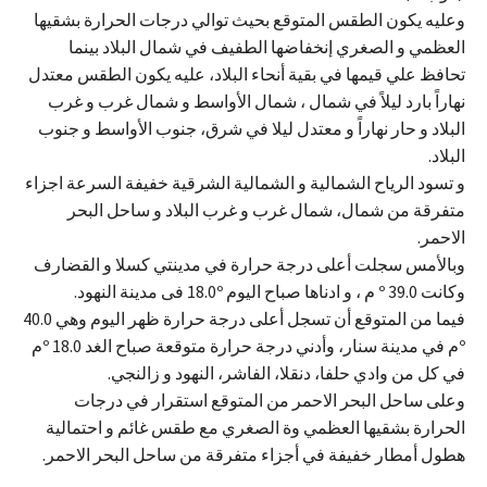
وعليه يكون الطقس المتوقع بحيث توالي درجات الحرارة بشقيها
العظمي و الصغري إنخفاضها الطفيف في شمال البلاد بينما
تحافظ علي قيمها في بقية أنحاء البلاد، عليه يكون الطقس معتدل
نهاراً بارد ليلاً في شمال ، شمال الأواسط و شمال غرب و غرب
البلاد و حار نهاراً و معتدل ليلا في شرق، جنوب الأواسط و جنوب
البلاد.
و تسود الرياح الشمالية و الشمالية الشرقية خفيفة السرعة اجزاء
متفرقة من شمال، شمال غرب و غرب البلاد و ساحل البحر
الاحمر.
وبالأمس سجلت أعلى درجة حرارة في مدينتي كسلا و القضارف
وكانت 39.0 º م ، و ادناها صباح اليوم 18.0º فى مدينة النهود.
فيما من المتوقع أن تسجل أعلى درجة حرارة ظهر اليوم وهي 40.0
ºم في مدينة سنار، وأدني درجة حرارة متوقعة صباح الغد 18.0 ºم
في كل من وادي حلفا، دنقلا، الفاشر، النهود و زالنجي.
وعلى ساحل البحر الاحمر من المتوقع استقرار في درجات
الحرارة بشقيها العظمي وة الصغري مع طقس غائم و احتمالية
هطول أمطار خفيفة في أجزاء متفرقة من ساحل البحر الاحمر.