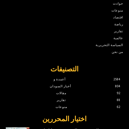
حوادث
منوعات
اقتصاد
رياضة
تقارير
عالمية
السياسة التحريرية
من نحن
التصنيفات
2584
أعمدة و
804
أخبار السودان
92
مقالات
88
تقارير
62
منوعات
اختيار المحررين