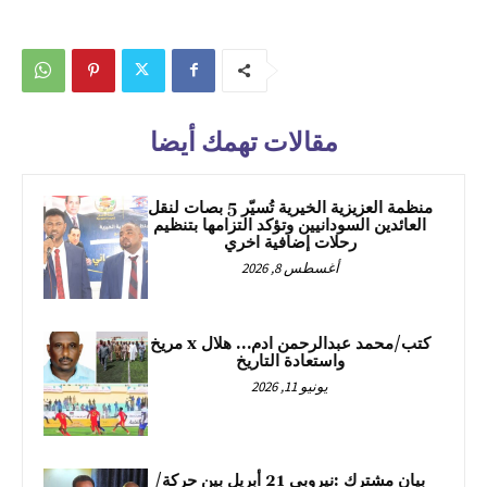
مقالات تهمك أيضا
منظمة العزيزية الخيرية تُسيّر 5 بصات لنقل
العائدين السودانيين وتؤكد التزامها بتنظيم
رحلات إضافية اخري
أغسطس 8, 2026
كتب/محمد عبدالرحمن ادم… هلال x مريخ
واستعادة التاريخ
يونيو 11, 2026
بيان مشترك :نيروبي 21 أبريل بين حركة/