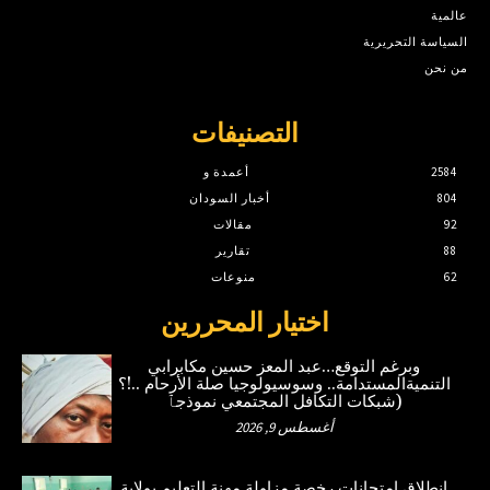
عالمية
السياسة التحريرية
من نحن
التصنيفات
2584
أعمدة و
804
أخبار السودان
92
مقالات
88
تقارير
62
منوعات
اختيار المحررين
وبرغم التوقع…عبد المعز حسين مكابرابي
التنميةالمستدامة.. وسوسيولوجيا صلة الأرحام ..!؟
(شبكات التكافل المجتمعي نموذجٱ
أغسطس 9, 2026
انطلاق امتحانات رخصة مزاولة مهنة التعليم بولاية