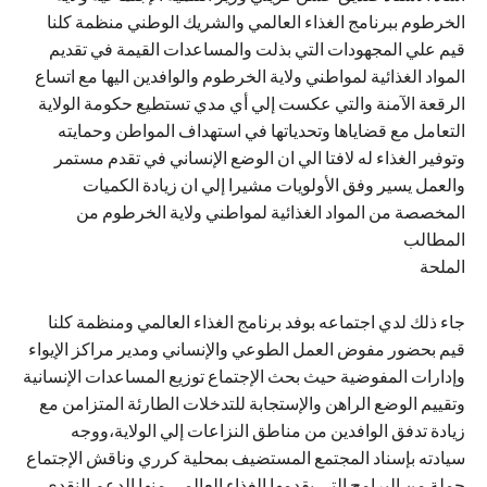
الخرطوم ببرنامج الغذاء العالمي والشريك الوطني منظمة كلنا
قيم علي المجهودات التي بذلت والمساعدات القيمة في تقديم
المواد الغذائية لمواطني ولاية الخرطوم والوافدين اليها مع اتساع
الرقعة الآمنة والتي عكست إلي أي مدي تستطيع حكومة الولاية
التعامل مع قضاياها وتحدياتها في استهداف المواطن وحمايته
وتوفير الغذاء له لافتا الي ان الوضع الإنساني في تقدم مستمر
والعمل يسير وفق الأولويات مشيرا إلي ان زيادة الكميات
المخصصة من المواد الغذائية لمواطني ولاية الخرطوم من
المطالب
الملحة
جاء ذلك لدي اجتماعه بوفد برنامج الغذاء العالمي ومنظمة كلنا
قيم بحضور مفوض العمل الطوعي والإنساني ومدير مراكز الإيواء
وإدارات المفوضية حيث بحث الإجتماع توزيع المساعدات الإنسانية
وتقييم الوضع الراهن والإستجابة للتدخلات الطارئة المتزامن مع
زيادة تدفق الوافدين من مناطق النزاعات إلي الولاية،ووجه
سيادته بإسناد المجتمع المستضيف بمحلية كرري وناقش الإجتماع
جملة من البرامج التي يقدمها الغذاء العالمي منها الدعم النقدي