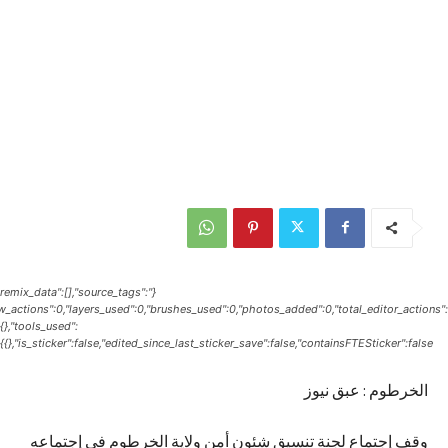
{"remix_data":[],"source_tags":
raw_actions":0,"layers_used":0,"brushes_used":0,"photos_added":0,"total_editor_actions":
{},"tools_used":
{},"is_sticker":false,"edited_since_last_sticker_save":false,"containsFTESticker":false}
الخرطوم : عبق نيوز
وقف إجتماع لجنة تنسيق شئون أمن ولاية الخرطوم في إجتماعه