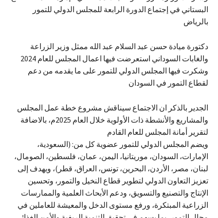
البستاني في إجتماع الدورة الرابعة للمجلس الدولي للتمور
بالرياض
دكتورة ميادة حسن عبد السلام عبد الله ممثل وزير الزراعة
والغابات السوداني استعرضت فيها اعمال المجلس للعام 2024
وشكرت فيها المجلس الدولي للتمور على ما يقدمه من دعم
لقطاع التمور في السودان
الجدير بالذكر ان الاجتماع سيناقش مشروع خطة عمل المجلس
والمشاريع والأنشطة ذات الأولوية خلال العام 2025م، بالاضافة
لتقرير أمانة المجلس للعام القادم
ويضم المجلس الدولي للتمور عضوية كل من: (السعودية،
الإمارات، السودان، موريتانيا، اليمن، عمان، فلسطين، الصومال،
لبنان، مصر، الأردن، البحرين، تونس، العراق، قطر)، ويهدف إلى
تعزيز التعاون الدولي لتطوير قطاع النخيل والتمور، وتحسين
الإنتاج والتصنيع والتسويق، ودعم الأبحاث العلمية والممارسات
الزراعية المبتكرة، ورفع مستوى الدخل والمعيشة للعاملين في
مجال التمور، بما يسهم في تحقيق التنمية الريفية والأمن الغذائي