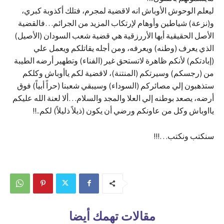
ليعلم الوحوش الأوباش انه لاقضية لمجرم، فتلك أكذوبة كبري،
و(نزعة) شياطين وأوهام لإرتكاب المزيد من الجرائم…فالقضية
الأصل الحقيقية أيها الأررزقية هي قضية شعب السودان (الأصيل)
الذي يعرف (وطنه) ويعرفه، ومن أجله يقاتلكم ويعمل علي
(إبادتكم) لأنكم ظاهرة لاتستحق غير (الفناء) وتطهير أرضه الطيبة
من (رجسكم) وسيرتكم (المنتنة)، لاقضية لكم ياأوباش وكلكم
ستذهبون إلي مصائركم (السوداء) وسيبقي شعبنا (حراً أبياً) فوق
أرضه، يصعد بوطنه إلي العلا والمجد والسلام…ألا لعنة الله عليكم
يااوباش وكل من عاونكم ورضي أن يكون (ذيلاً ذليلاً) لكم..!!
سنكتب ونكتب…!!!
مقالات تهمك أيضا