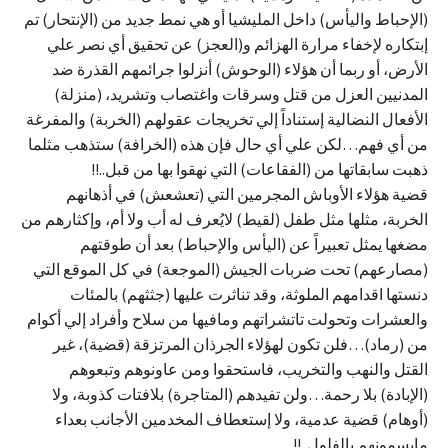
(الإحباط واليأس) داخل المليشيا أو هي نمط جديد من (الإنتحار) تم
إبتكاره لإخفاء مرارة الهزائم و(العجز) عن تحقيق أي نصر علي
الأرض، أو ربما أن هؤلاء (الوحوش) أنزلوا جرائمهم القذرة ضد
المدنيين العزل من قتل وسرقات واغتصاب وتشريد، (منزلة)
الأفعال النضالية إستناداً إلي تخريجات عقولهم (الخربة) والمفرغة
من أي فهم…لكن علي أي حال فإن هذه (الخرافة) ستذهب مثلما
ذهبت سابقاتها من (الفقاعات) التي نهقوا بها من قبل..!!
قضية هؤلاء الأوباش المجرمين التي (تعشعش) في أذهانهم
الخربة، مثلها مثل طفل (لقيط) لايُعرف له أب ولا أم، وإكثارهم من
مضغها يمثل تعبيراً عن (اليأس والإحباط) بعد أن طوقتهم
(مصارعهم) تحت ضربات الجيش (الموجعة) في كل الموقع التي
دنستها اقدامهم الملوثة، وقد تناثرت عليها (جثثهم) بالمئات
والعشرات وتحولت تاتشراتهم ومافيها من سلاح وأفراد إلي أكوام
من (رماد)…فلن تكون لهؤلاء الجرذان المرتزقة (قضية)، غير
القتل والنهب والتخريب، فاستحقوا ومن عاونوهم وتبعوهم
(الإبادة) بلا رحمة…ولن تفيدهم (المتاجرة) بلافتات كذوبة، ولا
(أوهام) قضية عدمية، ولا إستعطاف المخدمين الأجانب بعداء
مايسمونهم بالفلول..!!