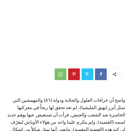
واضح أن خرافات الفلول والجلابة ودولة (٥٦) والمهمشين التي
تمثل أبرز (نهيق المليشيا)، لم تعد تحقق لها ربحاً في معركتها
الخاسرة ضد الشعب والجيش، فرأت أن تستعيض عنها بوهم جديد
اسمه (القضية)، ولم يتكرم علينا واحد من هؤلاء الأوباش ليعرّف
لن كنه هذه (القضية الوهمية)، مايعني أنها تمثل شكلاً من اشكال