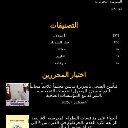
السياسة التحريرية
من نحن
التصنيفات
2577
أعمدة و
803
أخبار السودان
92
مقالات
87
تقارير
62
منوعات
اختيار المحررين
التأمين الصحي بالجزيرة يدشن مخيماً علاجياً مجانياً
بالنويلة ويعزز الوصول للخدمات التخصصية
بالشراكة مع المؤسسات الصحية
أغسطس 7, 2026
أضواء على منافسات البطولة المدرسية الأفريقية
الرابعة لكرة القدم بالخرطوم في الفترة من ٩ الى
١٢ اغسطس الحالي