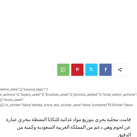
{"remix_data":[],"source_tags":
raw_actions":0,"layers_used":0,"brushes_used":0,"photos_added":0,"total_editor_actions":
{},"tools_used":
{},"is_sticker":false,"edited_since_last_sticker_save":false,"containsFTESticker":false}
قامت محلية بحري بتوزيع مواد غذائية للتكايا النشطة ببحري عبارة
عن لحوم وهي دعم من المملكة العربية السعودية وكمية من
الدقيق