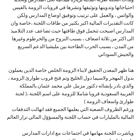
احتياجاتها وتدوينها وتوثيقها ونشرها في قروبات الزومة بالفيس
والواتس ، والعمل على ترتيب وتوفيق اوضاع المدارس ولكن
كانت التقديرات المالية اكبر بكثير من طاقات اللجنة ،خاصة وان
المدارس اصبحت تتحمل فوق طاقتها حيث تضاعف عدد التلاميذ
الى اكثر من ثلاثة اضعاف ، بسبب النزوح من والخرطوم وغيرها
من المدن ، بسبب الحرب الطاحنة بين مليشيا الدعم السريع
والجيش السوداني
هنا ظهر المعدن الحقيق لابناء الزومة الخلص خاصة الذين يعملون
بدول المهجر ولاسيما دول الخليج وتم فتح قروب طوارئ الزومة ،
والذي بادر بإنشائه دكتور مزمل علي محمد عثمان بالمملكة
العربية السعودية قروبا شاملا للزومة على اسم اللجنة ،( لجنة
طوارئ واسعاف الزومة )
ورغم الظروف الصعبة التي يعلمها الجميع فقد انهالت التدفقات
المالية بالمليارات في حساب اللجنة والمسؤؤل المالي نزار العالم
وياشرت اللجنة مهامها في اجتماعات مع ادارات المدارس