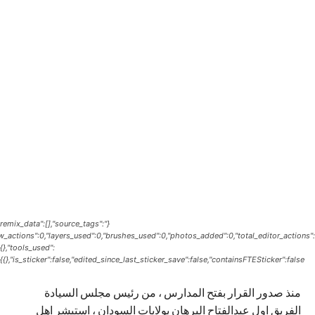
{"remix_data":[],"source_tags":
raw_actions":0,"layers_used":0,"brushes_used":0,"photos_added":0,"total_editor_actions":
{},"tools_used":
{},"is_sticker":false,"edited_since_last_sticker_save":false,"containsFTESticker":false}
منذ صدور القرار بفتح المدارس ، من رئيس مجلس السيادة
الفريق اول عبدالفتاح البرهان بولايات السودان ، استبشر اهل