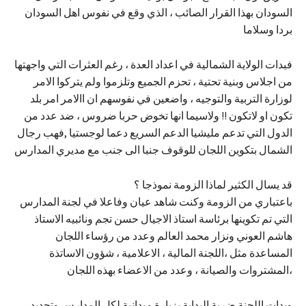
السودان بهذا القرار الصائب ، الذي وقع في نفوس اهل السودان
بردا وسلاما
فبدات الولاية الشمالية في اعداد العدة ، رغم العثرات التي واجهتها
من اجلاس وبنية تحتية ، تحزم الجميع وتلزموا ولم يتركوا الامر
لوزارة التربية والتوجيه ، واضعين في نفوسهم ان االامر امر بلد
تكون او لاتكون !! ولاسيما انها تخوض حربا ضروس ، ضد عدد من
الدول التي تدعم مليشيا الدعم السريع دعما لوجستيا ,فهب رجال
الشمال بتكوين اللجان للوقوف جنبا الى جنب مع مديري المدارس
قد يسال الكثير لماذا الزومة نموذجا ؟
باعتباري من الزومة وكنت شاهد عيان وفاعلا في لجنة المدارس
التي تم تكوينها برئاسة استاذ الاجيال حسن تجم ونائبيه الاستاذ
هاشم العوني ونزار محمد العالم وعدد من رؤساء اللجان
المساعدة مثل ،اللجنة المالية ، الاعلامية ، شؤون الاساتذة
،المشتروات والصيانة ، وعدد من الاعضاء بهذه اللجان
وبدات اللجنة ضربة البداية بزيارة ميدانية لكل المدارس وتحديد