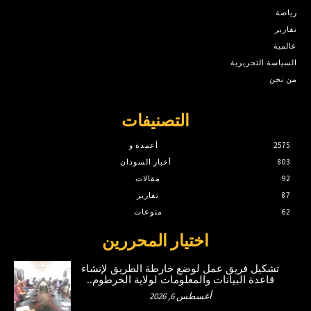
رياضة
تقارير
عالمية
السياسة التحريرية
من نحن
التصنيفات
2575
أعمدة و
803
أخبار السودان
92
مقالات
87
تقارير
62
منوعات
اختيار المحررين
تشكيل فريق عمل لوضع خارطة الطريق لإنشاء
قاعدة البيانات والمعلومات لولاية الخرطوم..
أغسطس 6, 2026