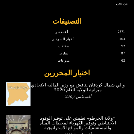
من نحن
التصنيفات
2571
أعمدة و
803
أخبار السودان
92
مقالات
87
تقارير
62
منوعات
اختيار المحررين
والي شمال كردفان يناقش مع وزير المالية الاتحادي
ميزانية الولاية للعام 2026
أغسطس 6, 2026
*ولاية الخرطوم تطمئن على توفير الوقود
الاحتياطي وتوفير الكهرباء لمحطات المياه
والمستشفيات والمواقع الاستراتيجية