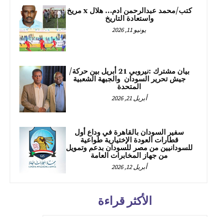
كتب/محمد عبدالرحمن ادم… هلال x مريخ
واستعادة التاريخ
يونيو 11, 2026
بيان مشترك :نيروبي 21 أبريل بين حركة/
جيش تحرير السودان والجبهة الشعبية
المتحدة
أبريل 21, 2026
سفير السودان بالقاهرة في وداع أول
قطارات العودة الإختيارية طواعية
للسودانيين من مصر للسودان بدعم وتمويل
من جهاز المخابرات العامة
أبريل 12, 2026
الأكثر قراءة