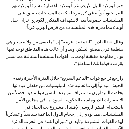
جنوباً وولاية النيل الأبيض غرباً وولاية القضارف شرقاً وولاية نهر
النيل جنوباً، وأنه في كل مرحلة كانت المساحات تضيق على
الميليشيات خصوصاً بعد الاستهداف المتكرر لكوبري خزان جبل
أولياء مما يحرم هذه الميليشيات من فرص الهرب غرباً”.
وقال عبدالقادر لـ”اندبندنت عربية” إن “ما تبقى من ولاية سنار هي
منطقة قرى مصنع السكر، ويبدو أن غالب هذه المناطق توجد فيها
بوادر مقاومة حقيقية لهجمات القوات المسلحة المتتالية مما يبشر
بقرب دخولها تلك المناطق”.
وأرجع تراجع قوات “الدعم السريع” خلال الفترة الأخيرة وتقدم
الجيش ميدانياً إلى ما تعانيه هذه الميليشيات من فقدان قياداتها
بخاصة الميدانيون واستنزاف مواردها البشرية والمادية، فضلاً عن
الانتصارات الدبلوماسية للحكومة السودانية في مجلس الأمن
باستخدام الفيتو الروسي لإفشال مشروع بث الحياة في
الميليشيات، مما يؤدي إلى إحجام الدول الداعمة سياسياً وعسكرياً
لهذه القوات المتمردة. وتابع أن “ميزان القوة في الحرب الدائرة
الآن بين القوات المسلحة وميليشيات ’الدعم السريع‘ المدعومة