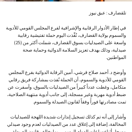
تلقضارف : عبق نيوز
في إطار الأدوار الرقابية والإشرافية لفرع المجلس القومي للأدوية
والسموم بولاية القضارف، نُفِّذت اليوم حملة تفتيشية رقابية
واسعة على الصيدليات بسوق القضارف، شملت أكثر من (25)
صيدلية، وذلك بهدف تعزيز السلامة الدوائية وحماية صحة
المواطنين.
وأوضح د. أحمد صلاح قرشي، أمين الرقابة الدوائية بفرع المجلس
القومي للأدوية والسموم، أن الحملة نُفذت بمشاركة فريق رقابي
متكامل، وغطت عدداً كبيراً من الصيدليات بالسوق، وأسفرت عن
ضبط أدوية مهربة وغير مسجلة، إلى جانب أدوية منتهية الصلاحية،
تمت مصادرتها فوراً وفقاً لقانون الصيدلة والسموم.
وأشار إلى أنه تم كذلك تسجيل إنذارات شديدة اللهجة للصيدليات
المخالفة، إضافة إلى إغلاق عدد من الصيدليات لعدم وجود صيدلي
مسجل أثناء ساعات الدوام الرسمي، بما يخالف قانون الصيدلة