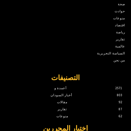
صحة
حوادث
منوعات
اقتصاد
رياضة
تقارير
عالمية
السياسة التحريرية
من نحن
التصنيفات
2571
أعمدة و
803
أخبار السودان
92
مقالات
87
تقارير
62
منوعات
اختيار المحررين