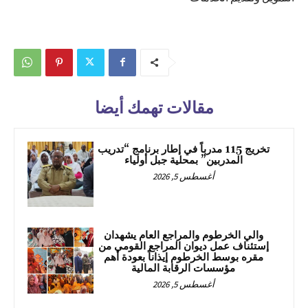
مقالات تهمك أيضا
تخريج 115 مدرباً في إطار برنامج “تدريب
المدربين” بمحلية جبل أولياء
أغسطس 5, 2026
والي الخرطوم والمراجع العام يشهدان
إستئناف عمل ديوان المراجع القومي من
مقره بوسط الخرطوم إيذاناً بعودة أهم
مؤسسات الرقابة المالية
أغسطس 5, 2026