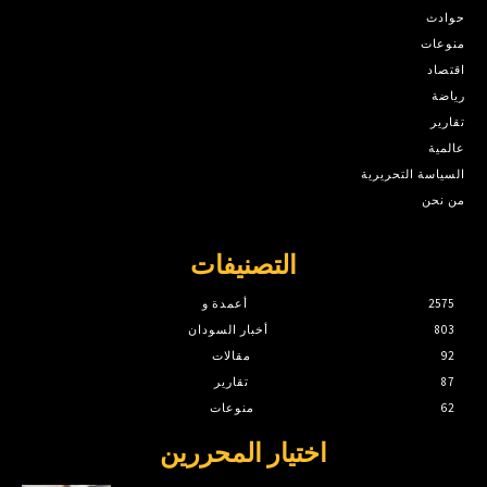
حوادث
منوعات
اقتصاد
رياضة
تقارير
عالمية
السياسة التحريرية
من نحن
التصنيفات
2575
أعمدة و
803
أخبار السودان
92
مقالات
87
تقارير
62
منوعات
اختيار المحررين