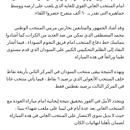
امام المنتخب الغاني القوي للغاية الذي يلعب على ارضه ووسط
جماهيره التى تقدر بـ ٦٠ ألف متفرج حضروا اللقاء.
وقد أشاد الجمهور والمتابعين بحارس مرمي المنتخب الوطني
محمد المصطفى الذي تمكن من صد العديد من الكرات،كما أشادوا
بتماسك خط دفاع المنتخب امام فريق النجوم السوداء ، فيما أشار
النقاد إلى الظلم التحكيمي الكبير على السودان الذي قدم مستوى
طيبا ورائعاً في هذه المباراة.
وبهذه النتيجة يبقى منتخب السودان في المركز الثاني بأربعة نقاط
خلف المنتخب الأنغولي الذي برصيد ٦ نقاط ، فيما يأتي منتخب غانا
في المركز الثالث برصيد نقطتين فقط.
ويتجدد الأمل في الفوز بتحقيق نتيجة إيجابية امام مباراة العودة مع
المنتخب الغاني بعد عدة أيام في ليبيا على ملعب شهداء بنينا ،
حيث لا بديل سوى الانتصار على المنتخب الغاني في هذه المباراة
لضمان تأهلنا لنهائيات الكان.