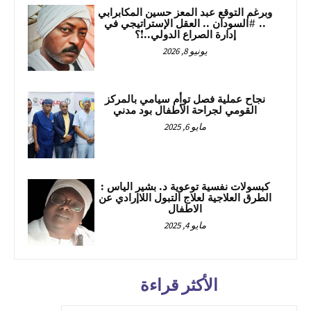
وبرغم التوقع عبد المعز حسين المكابرابي
.. #السودان .. العقل الإستراتيجي في
إدارة الصراع الدولي..!؟
يونيو 8, 2026
نجاح عملية فصل توأم سيامي بالمركز
القومي لجراحة الأطفال بود مدني
مايو 6, 2025
كبسولات نفسية توعوية د. بشير الياس :
الطرق العلاجية لعلاج التبول اللاإرادي عن
الاطفال
مايو 4, 2025
الأكثر قراءة