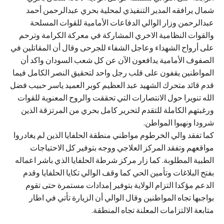
شمال يرافقه المدير التنفيذي لمحلية بحري عبدالرحمن أحمد
عبدالرحمن وزار الوالي الدفاعات الأمامية للقوات المسلحة
والقوات النظامية الاخري المشاركة في معركة الكرامة وترحم
على أرواح الشهداء وعاجل الشفاء للجرحى وقال أن المقاتلين في
الصفوف الأمامية يدافعون الآن عن كل شعب السودان واكد أن
المواطنين يقفون على قلب رجل واحد لتحقيق النصر الكامل فيما
قدم قائد متحرك الشهيد عبد العظيم كوبر العميد ياسر حبيب فضل
الله تنويرا حول الانتصارات التي تحققت والروح المعنوية للقوات
ورغبتهم الكاملة للتقدم لتحرير كامل بحري من المرتزقة الذين
شرودا ونهبوا المواطن.
كما تفقد والي الخرطوم مواطني منطقة الحلفايا الذين لم يغادروا
مواقعهم وتفقد المركز العلاجي ووجه بتوفير كل الاحتياجات
الطبية المطلوبة. كما زار مركز شرطة الحلفايا الذي باشر اعماله
بفتح البلاغات وتأمين الحي كما وقف الوالي تكايا الحلفايا وقدم
الدعم مؤكدا التزام الولاية بتوفير إمدادات مستمرة حتى تقوم
بواجبها تجاه المواطنين وقال الوالي أن الزيارة تأتي في اطار
متابعة الالتزامات المعلنة تجاه المنطقة.