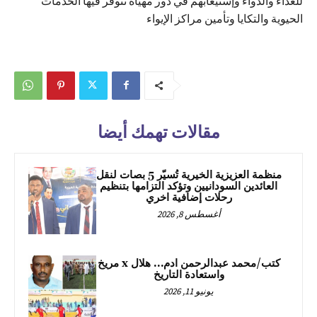
للغذاء والدواء وإستيعابهم في دور مهيأة تتوفر فيها الخدمات
الحيوية والتكايا وتأمين مراكز الإيواء
مقالات تهمك أيضا
منظمة العزيزية الخيرية تُسيّر 5 بصات لنقل
العائدين السودانيين وتؤكد التزامها بتنظيم
رحلات إضافية اخري
أغسطس 8, 2026
كتب/محمد عبدالرحمن ادم… هلال x مريخ
واستعادة التاريخ
يونيو 11, 2026