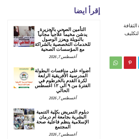
إقرأ ايضا
الثقافة
التأمين الصحي بالجزيرة
التكليف
يدشن مخيماً علاجياً مجانياً
بالنويلة ويعزز الوصول
للخدمات التخصصية بالشراكة
مع المؤسسات الصحية
أغسطس 7, 2026
أضواء على منافسات البطولة
المدرسية الأفريقية الرابعة
لكرة القدم بالخرطوم في
الفترة من ٩ الى ١٢ اغسطس
الحالي
أغسطس 7, 2026
دبلوم التمريض بكلية التنمية
البشرية بجامعة أم درمان
الإسلامية ينظم فاعلية صحة
المجتمع
أغسطس 7, 2026