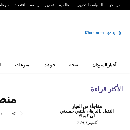
من نحن
السياسة التحريرية
عالمية
تقارير
رياضة
اقتصاد
منوعا
Khartoum
C
34.9
أخبار السودان
صحة
حوادث
منوعات
ا
الأكثر قراءة
منصة
مفاجأة من العيار
الثقيل..البرهان يلتقي حميدتي
re
في كمبالا
أكتوبر 6, 2024