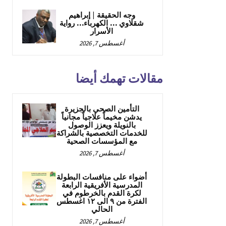
وجه الحقيقة | إبراهيم
شقلاوي … الكهرباء… رواية
الأسرار
أغسطس 7, 2026
مقالات تهمك أيضا
التأمين الصحي بالجزيرة
يدشن مخيماً علاجياً مجانياً
بالنويلة ويعزز الوصول
للخدمات التخصصية بالشراكة
مع المؤسسات الصحية
أغسطس 7, 2026
أضواء على منافسات البطولة
المدرسية الأفريقية الرابعة
لكرة القدم بالخرطوم في
الفترة من ٩ الى ١٢ اغسطس
الحالي
أغسطس 7, 2026