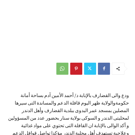
ودع والى القضارف بالإنابة د/ أحمد الأمين آدم بساحة أمانة
حكومةوالولاية ظهر اليوم قافلة الدعم والمساندة التى سيرها
المصلين بمسجد عمر البدوى ببلدية القضارف وأهل الدندر
لمحليتى الدندر و السوكى بولاية سنار بحضور عدد من المسؤولين
و أكد الوالى بالإنابة ان القافلة التى تحتوي على مواد غذائية
وعلاجية تستهدف أهل محلية الدندر مؤكدا تواصل قوافل الدعم