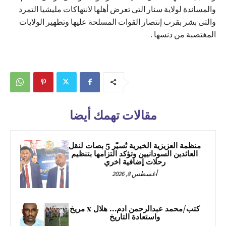
والمساندة لولاية سنار التى تعرض أهلها لانتهاكات مليشيا التمرد
والتى بشر بقرب إنتصار القوات المسلحة عليها وتطهير الولايات
المغتصبة من دنسها .
مقالات تهمك أيضا
منظمة العزيزية الخيرية تُسيّر 5 بصات لنقل
العائدين السودانيين وتؤكد التزامها بتنظيم
رحلات إضافية اخري
أغسطس 8, 2026
كتب/محمد عبدالرحمن ادم… هلال x مريخ
واستعادة التاريخ