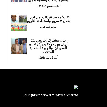
بتنظيم رحلات إضافية اخري
أغسطس 8, 2026
كتب/محمد عبدالرحمن ادم…
هلال x مريخ واستعادة التاريخ
يونيو 11, 2026
بيان مشترك :نيروبي 21
أبريل بين حركة/جيش تحرير
السودان والجبهة الشعبية
المتحدة
أبريل 21, 2026
© All rights reserved to Winwin Smart