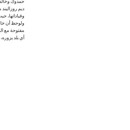
حمدوك وخالد س
ديم روزاليند 
وقياداتها، حي
ولوحظ أن خالد
مفتوحة مع ال
أي بلد يزوره،