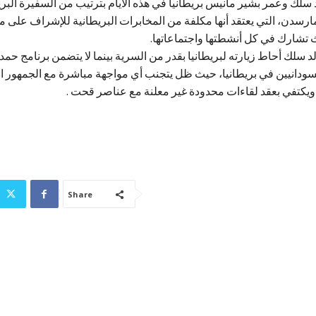
لك وعمر بشير مانيس بريطانيا في هذه الأيام بترتيب من السفيرة البري
مارسدن، التي يعتقد أنها مكلفة من المخابرات البريطانية للإشراف على 
ث تشارك في كل أنشطتها واجتماعاتها.
 سلك أحاط زيارته لبريطانيا بقدر من السرية بينما لا يتضمن برنامج حم
سودانيين في بريطانيا، حيث ظل يتجنب أي مواجهة مباشرة مع الجمهور ا
 ويكتفي بعقد لقاءات محدودة غير معلنة مع عناصر قحت .
Share