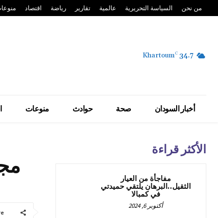
من نحن
السياسة التحريرية
عالمية
تقارير
رياضة
اقتصاد
منوعا
Khartoum
C
34.7
أخبار السودان
صحة
حوادث
منوعات
ا
الأكثر قراءة
مجم
مفاجأة من العيار
الثقيل..البرهان يلتقي حميدتي
في كمبالا
أكتوبر 6, 2024
re