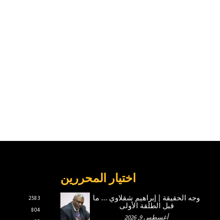
اختيار المحررين
وجه الحقيقة | إبراهيم شقلاوي … ما
2583
قبل الطلقة الأولى
804
أغسطس 9, 2026