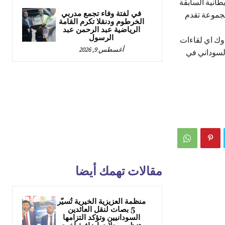
طانية السابقة
في لفتة وفاء تجمع مدربي
مجموعة تقدم
الخرطوم ودنقلا تكرم القامة
الرياضية عبد الرحمن عبد
الرسول
دوك اي لقاءات
أغسطس 9, 2026
لسوداني في
مقالات تهمك أيضا
منظمة العزيزية الخيرية تُسيّر
5 بصات لنقل العائدين
السودانيين وتؤكد التزامها