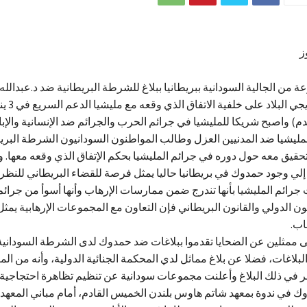
ز
من الجالية السودانية ببريطانيا ببلاغ للشرطة البريطانية ضد د.عبدالل
وصل لندن، ويج
م) واصبح شريكا للمليشيا في جرائم الحرب والجرائم ضد الإنسانية والإبا
المليشيا ضد المدنيين العزل وطالب المواطنون السودانيون الشرطة البريط
حقيق معه حول دوره في جرائم المليشيا بحكم الإتفاق الذي وقعه معها. 
إلي وجود حمدوك في بريطانيا حاليا يمثل فرصة للقضاء البريطاني للنظر 
رائم المليشيا بأنها تندرج ضمن ممارسات الإرهاب وأنها أسوأ من جرائ
ن الدولي والقانون البريطاني فإن التعاون مع المجموعات الإرهابية يمث
اب.
ى ممثلين عن الضحايا تقدموا ببلاغات ضد حمدوك لدى الشرطة السوداني
لبلاغات، فضلا عن بلاغ مماثل لدي المحكمة الجنائية الدولية، وأنه من المت
ر في ذلك البلاغ وأعلنت مجموعات سودانية عن تنظيم تظاهرة احتجاجية
في ندوة بمعهد شاتم هاوس بلندن الخميس القادم، أمام مباني المعهد و