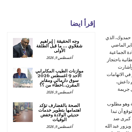
إقرأ ايضا
ه حمدوك، الذي
وجه الحقيقة | إبراهيم
ي البلاد على خلفية الاتفاق الذي وقعه مع مليشيا الدعم السريع في 3 يناير الماضي
شقلاوي … ما قبل الطلقة
الأولى
دة الجماعية
أغسطس 9, 2026
انية باحتجاز
وأشارت
موازنات الطيب المكابرابي
في الاتهامات
الاحد 9 اغسطس 2026
سوق دارمالي ومقابر
م داعش،
المقرن..أخطاء من ؟؟
ل جريمة
أغسطس 9, 2026
ة وهو مطلوب
الصحة بالقضارف تؤكد
اهتمامها بتطوير خدمات
وقع أن تبدا
حديثي الولادة وخفض
 كبرى ضد
الوفيات
يزور عبد الله
أغسطس 9, 2026