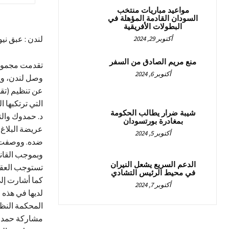
مواعيد مباريات منتخب
السودان القادمة المؤهلة في
البطولات الأفريقية
لندن : عبق نيو
أكتوبر 29, 2024
منع مريم الصادق من السفر
تقدمت مجموعة 
أكتوبر 6, 2024
عن تنظيم (تقد
التي ترتكبها 
شيبة ضرار يطالب الحكومة
د. حمدوك والت
بمغادرة بورتسودان
عريضة البلاغ 
أكتوبر 5, 2024
ضده. ووصفت ج
وبموجب القانو
الدعم السريع يشعل النيران
تستوجب العق
في محيط الرئيس التشادي
كما أشارت إل
أكتوبر 7, 2024
لديها في هذه ا
المحكمة النظ
مشاركة حمدوك 