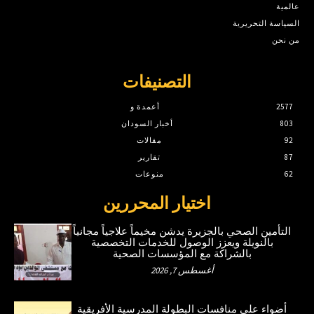
عالمية
السياسة التحريرية
من نحن
التصنيفات
2577
أعمدة و
803
أخبار السودان
92
مقالات
87
تقارير
62
منوعات
اختيار المحررين
التأمين الصحي بالجزيرة يدشن مخيماً علاجياً مجانياً
بالنويلة ويعزز الوصول للخدمات التخصصية
بالشراكة مع المؤسسات الصحية
أغسطس 7, 2026
أضواء على منافسات البطولة المدرسية الأفريقية