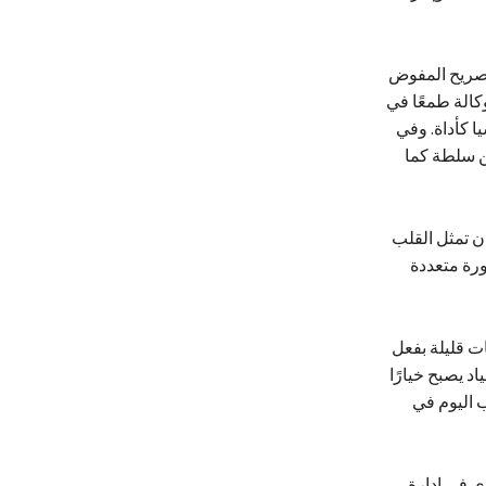
تصريح المفوض
كالة طمعًا في
ا كأداة. وفي
عن سلطة كما
ن تمثل القلب
رة متعددة
ت قليلة بفعل
د يصبح خيارًا
ب اليوم في
ي في إدارة