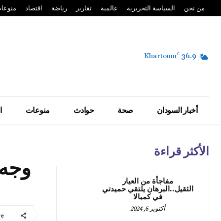
من نحن
السياسة التحريرية
عالمية
تقارير
رياضة
اقتصاد
منوعا
Khartoum
C
36.9
أخبار السودان
صحة
حوادث
منوعات
ا
الأكثر قراءة
وجه 
مفاجأة من العيار
الثقيل..البرهان يلتقي حميدتي
في كمبالا
أكتوبر 6, 2024
re