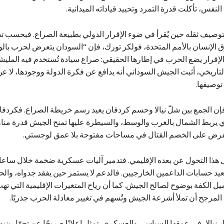
نفس، تأكلت قدرة التمرد وتحييد قياداته الميدانية.
توصيف ثقله حين يُقرأ في ضوء الإقرار الدولي بطبيعة الصراع. فبحسب 
الإنسان بالأمم المتحدة، فولكر تورك، فإن “السودان يتعرض لحرب بالو
 الإقرار يضع الحرب في إطارها الحقيقي: صراع سيادة تُستخدم فيه المليشي
التاريخي، أثبت الجيش السوداني أنه يدافع عن فكرة الدولة ووجودها، لا 
توصيفها.
 فإن الجمع بين شلّ نيالا وحسم كردفان يعيد رسم خريطة الصراع. فكردفا
ي يربط الشمال بالغرب والوسط، والسيطرة عليها تمنح الجيش قدرة مناو
تفرض على الخصم القتال في مساحات مفتوحة بلا عمق لوجستي.
 هذا التحول عن بعده الإقليمي. فتدمير آليات عسكرية ضخمة خلال ساعا
يد حسابات الداعمين الخارجيين. فالدعم لا يستمر حين يفقد جدواه، والحيا
يل الكفة بوضوح لصالح الجيش. كما أن رياح المتغيرات الإقليمية التي ته
المرجح أن تملأ أشرعة الجيش وتُسهم في تغيير معادلة الحرب جذريًا.
 نيالا، في عمقها السياسي والعسكري، تمثل إعلانًا صريحًا عن تحوّل بنيو