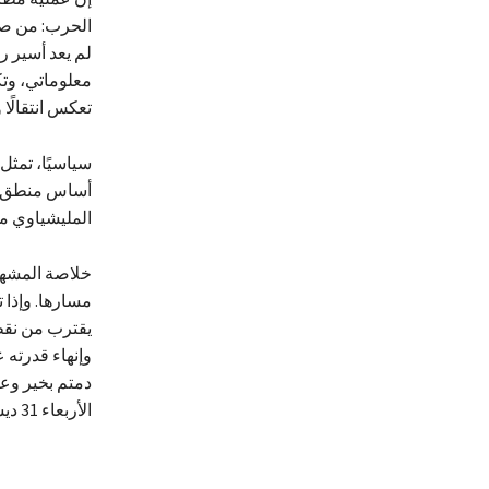
الحرب: من صرا
لم يعد أسير ر
معلوماتي، وتك
تعكس انتقالًا 
سياسيًا، تمثل ه
أساس منطق الد
المليشياوي من
خلاصة المشهد
مسارها. وإذا
يقترب من نقطة
وإنهاء قدرته 
دمتم بخير وعا
الأربعاء 31 ديسمبر 2025م Shglawi55@gmail.com