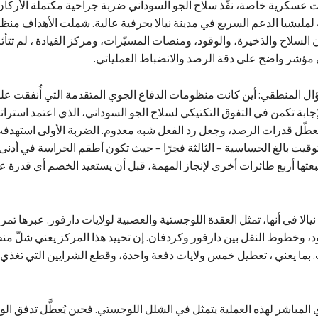
ت عسكرية خاصة، نفّذ سلاح الجو السوداني ضربة جراحية مكتملة الأركا
ة لمليشيا الدعم السريع في مدينة نيالا بحرفية عالية. شملت الأهداف منظ
 السلاح والذخيرة، والوقود، ومنصات المسيّرات، ومركز القيادة ، لم تتأثر
 مؤشر واضح على دقة الرصد والانضباط العملياتي.
ؤال المنطقي: أين كانت منظومات الدفاع الجوي المتقدمة التي أُنفقت عليه
إجابة تكمن في التفوق التكتيكي لسلاح الجو السوداني، الذي اعتمد استراتي
طّل قدرات الرصد، وجعل رد الفعل شبه معدوم. الضربة الأولى استهدفت 
قيت بالغ الحساسية – الثالثة فجرًا – حيث تكون أطقم الحراسة في أدن
تبعتها أربع طائرات أخرى لإنجاز المهمة، قبل أن يستعيد الخصم أي قدرة ع
الا في أنها، تمثل العقدة اللوجستية والعصبية لولايات دارفور. عبرها تمر
د، وخطوط النقل بين دارفور وكردفان. إن تحييد هذا المركز يعني شلّ من
 بما يعني ، تعطيل خمس ولايات دفعة واحدة، وقطع الشرايين التي تغذي 
 المباشر لهذه العملية يتمثل في الشلل اللوجستي. فحين يُعطَّل تدفق الو