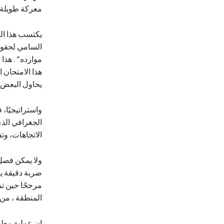
معركة طويلة ال
يكتسب هذا ال
السامي لحقوق 
موارده” . هذا
هذا الامتحان 
يحاول البعض 
واستراتيجيًا،
الجغرافي الذ
الاتجاهات، و
ولا يمكن فصل
ضربة دقيقة يع
مرجحًا حين تم
المنطقة ، من 
إن عملية مطار