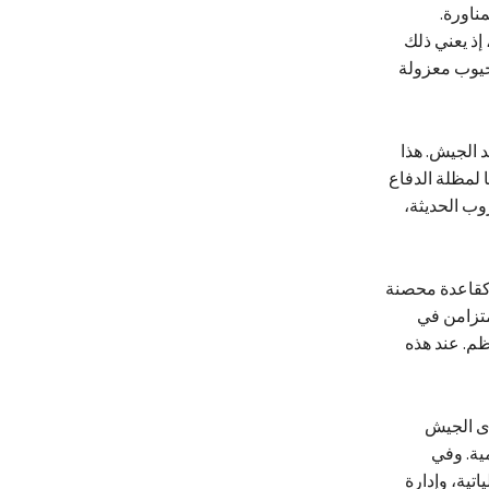
ناورة.
إذ يعني ذلك
جيوب معزولة
د الجيش. هذا
ا لمظلة الدفاع
وب الحديثة،
ه كقاعدة محصنة
متزامن في
ظم. عند هذه
ّى الجيش
ية. وفي
اتية، وإدارة