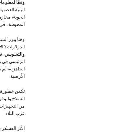
وفقًا لمعلوما
البنية العصبي
الجوية، مخازن
المحيطة ، في
وهنا يبرز الس
الدولارات؟ ال
والتشويش، فع
الرئيسي في تو
الجاهزية، ثم 
الأرضية.
تكمن خطورة ني
السلاح والوقو
من التجهيزات.
غرب البلاد.
الأثر العسكري