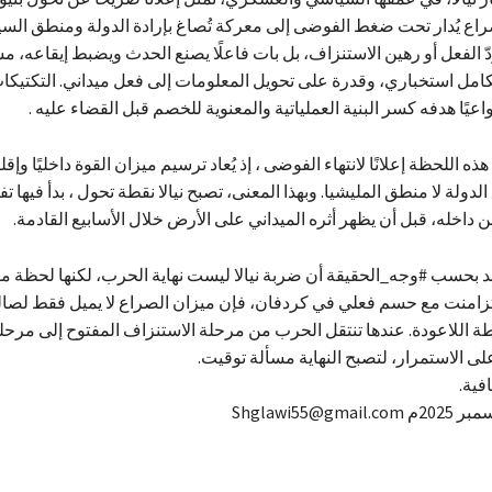
ع يُدار تحت ضغط الفوضى إلى معركة تُصاغ بإرادة الدولة ومنطق السيا
دّ الفعل أو رهين الاستنزاف، بل بات فاعلًا يصنع الحدث ويضبط إيقاعه، مس
امل استخباري، وقدرة على تحويل المعلومات إلى فعل ميداني. التكتيكات
واعيًا هدفه كسر البنية العملياتية والمعنوية للخصم قبل القضاء عليه .
ذه اللحظة إعلانًا لانتهاء الفوضى ، إذ يُعاد ترسيم ميزان القوة داخليًا وإقل
ولة لا منطق المليشيا. وبهذا المعنى، تصبح نيالا نقطة تحول ، بدأ فيها 
 داخله، قبل أن يظهر أثره الميداني على الأرض خلال الأسابيع القادمة.
 بحسب #وجه_الحقيقة أن ضربة نيالا ليست نهاية الحرب، لكنها لحظة م
 تزامنت مع حسم فعلي في كردفان، فإن ميزان الصراع لا يميل فقط لصال
 اللاعودة. عندها تنتقل الحرب من مرحلة الاستنزاف المفتوح إلى مرحلة
على الاستمرار، لتصبح النهاية مسألة توقيت.
فية.