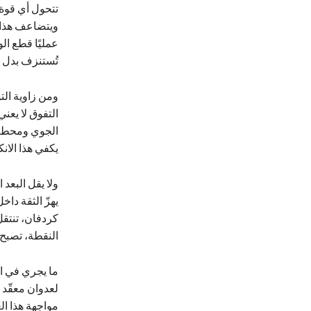
تتحول أي قوة 
ويتضاعف هذا ا
عمليًا قطع ا
تُستنزف بدل أ
ومن زاوية الت
التفوق لا يعني
الجوي ومحطات 
يكفي هذا الا
ولا يقل البعد
يهزّ الثقة دا
كردفان، تنتقل
النقطة، تصبح 
ما يجري في ا
لعدوان معقّد 
مواجهة هذا الع