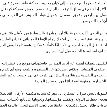
مسلحة – مهما بلغ حجمها – إلى كيان محدود الحركة، فاقد القدرة على الم
لأثر إذا وُضع في سياق التوقعات الجارية بحسم الجيش لمعركة كردفان، 
لوصل بين دارفور وعمق السودان، وتحويل قوات المليشيا في الغرب إلى 
ن تُعيد التموضع.
وازن الجوي، أكدت ضربة نيالا أن المبادرة والسيطرة من الأعلى باتتا في ي
 الهيمنة التقنية فحسب، بل امتلاك زمام الإيقاع العملياتي. فقدان المليشي
تشغيل المسيّرات يعني انكشافًا كاملًا، عسكريًا ونفسيًا معًا. وفي الحر
نكشاف لمحاصرة الخصم قبل أي تقدم بري.
 النفسي للعملية أهمية عن أثرها الميداني. فاستهداف موقع كان يُنظر إلي
خل صفوف المليشيا، ويقوّض سرديتها عن السيطرة والتمدد. ومع أي تقدم 
 العدوى النفسية سريعًا: من الشك إلى التردد، ثم إلى الانسحاب غير المن
الخسارة المعنوية أعمق أثرًا من الخسارة المادية.
لسودان ليس صراعا عسكريا، بل معركة سيادة مكتملة الأركان. لقد تصد
هدفه اختطاف الدولة، وتفكيك مؤسساتها، وتحويلها إلى تابع لأجندات إقليم
دوان، طوّر الجيش تكتيكاته ، جامعًا بين الصبر الاستراتيجي، والدقة العملي