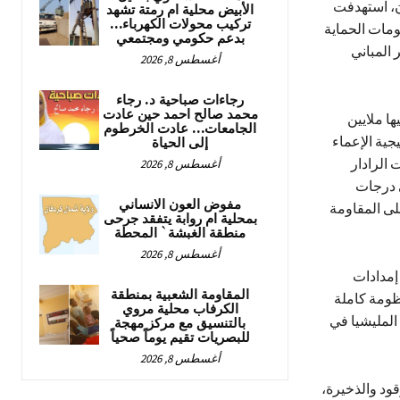
ن، استهدفت
الأبيض محلية ام رمتة تشهد
تركيب محولات الكهرباء…
ومات الحماية
بدعم حكومي ومجتمعي
 المباني
أغسطس 8, 2026
رجاءات صباحية د. رجاء
محمد صالح احمد حين عادت
ا ملايين
الجامعات… عادت الخرطوم
جية الإعماء
إلى الحياة
الرادار
أغسطس 8, 2026
ى درجات
مفوض العون الانساني
لى المقاومة
بمحلية ام روابة يتفقد جرحى
منطقة الغبشة` المحطة
أغسطس 8, 2026
 إمدادات
المقاومة الشعبية بمنطقة
ظومة كاملة
الكرفاب محلية مروي
المليشيا في
بالتنسيق مع مركز مهجة
للبصريات تقيم يوماً صحياً
أغسطس 8, 2026
قود والذخيرة،