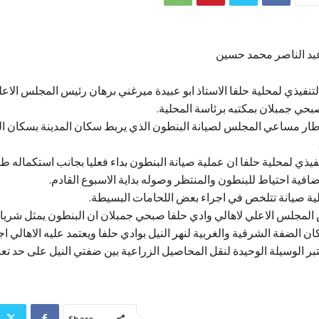
عبد الناصر محمد حسين
التنفيذي لمحلية حلفا الاستاذ ابو عبيدة ميرغني برهان رئيس المجلس الاع
صبحي جمبلان بمكتبه برئاسة المحلية.
ار مساعي المجلس لصيانة البنطون الذي يربط سكان المدينة بسكان النا
تنفيذي لمحلية حلفا ان عملية صيانة البنطون بداء فعليا بجانب استكماله
ضافية احتياط للبنطون والمنتظر وصوله بداية الاسبوع القادم.
ية صيانة تتلخص في اجراء بعض اللحامات البسيطة.
لمجلس الاعلي لاهالي وادي حلفا صبحي جمبلان ان البنطون يمثل شريا
ن الضفة الشرقية والغربية لنهر النيل بوادي حلفا ويعتمد عليه الاهالي اج
تبر الوسيلة الوحيدة لنقل المحاصيل الزراعية بين ضفتي النيل على حد تعبي
Share