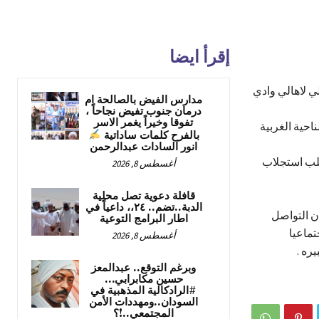
إقرأ ايضا
لي لاهالي وادي
مدارس الفيض بالصالحة ام
درمان جنوب تفيض نجاحاً ،
تفوقا وخيراً يغمر الاسر
حية الغربية
بالفرح كلمات ساداتية
انور السادات عبدالرحمن
 طلب استجلاب
أغسطس 8, 2026
قافلة دعوية تصل محلية
الدبة..تضم.. ٢٤،، داعياً في
ن التواصل
اطار البرامج التوعية
تماعيا
أغسطس 8, 2026
ره .
وبرغم التوقع.. عبدالمعز
حسين مكابرابي…
#الرادكالية المذهبية في
السودان..ومهددات الأمن
المجتمعي..!؟