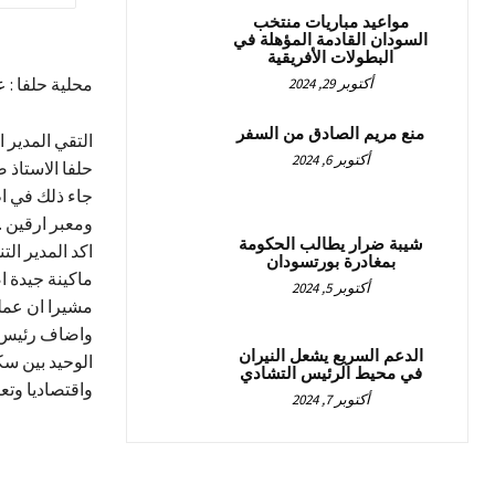
مواعيد مباريات منتخب
السودان القادمة المؤهلة في
البطولات الأفريقية
محلية حلفا : 
أكتوبر 29, 2024
منع مريم الصادق من السفر
التقي المدير 
أكتوبر 6, 2024
حلفا الاستاذ 
جاء ذلك في اط
ومعبر ارقين .
شيبة ضرار يطالب الحكومة
اكد المدير ال
بمغادرة بورتسودان
ماكينة جيدة ا
أكتوبر 5, 2024
مشيرا ان عمل
واضاف رئيس ا
الدعم السريع يشعل النيران
الوحيد بين سكا
في محيط الرئيس التشادي
واقتصاديا وتع
أكتوبر 7, 2024