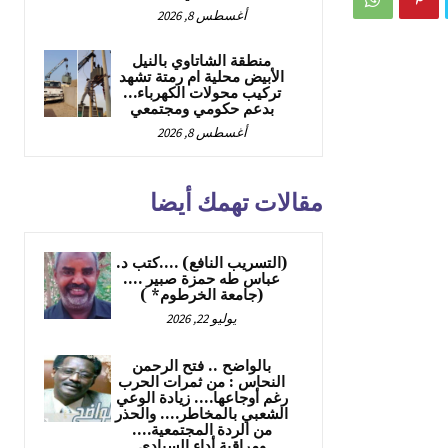
أغسطس 8, 2026
منطقة الشاتاوي بالنيل
الأبيض محلية ام رمتة تشهد
تركيب محولات الكهرباء…
بدعم حكومي ومجتمعي
أغسطس 8, 2026
مقالات تهمك أيضا
(التسريب النافع) ….كتب د.
عباس طه حمزة صبير ….
(جامعة الخرطوم* )
يوليو 22, 2026
بالواضح .. فتح الرحمن
النحاس : من ثمرات الحرب
رغم أوجاعها…. زيادة الوعي
الشعبي بالمخاطر…. والحذر
من الردة المجتمعية….
ومراقبة أداء السيادي