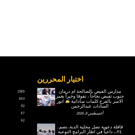
اختيار المحررين
مدارس الفيض بالصالحة ام درمان
2580
جنوب تفيض نجاحاً ، تفوقا وخيراً يغمر
803
الاسر بالفرح كلمات ساداتية
انور
السادات عبدالرحمن
92
أغسطس 8, 2026
87
62
قافلة دعوية تصل محلية الدبة..تضم..
٢٤،، داعياً في اطار البرامج التوعية