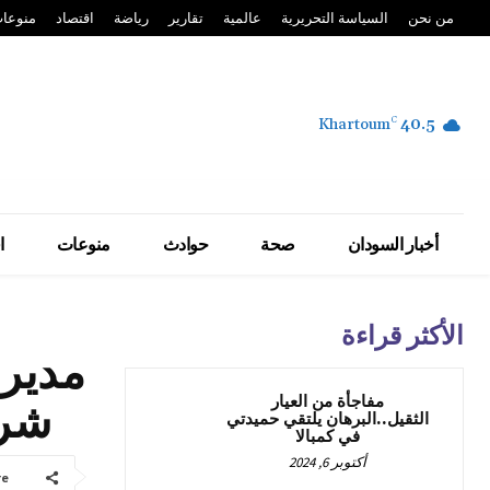
من نحن
السياسة التحريرية
عالمية
تقارير
رياضة
اقتصاد
منوعا
Khartoum
C
40.5
أخبار السودان
صحة
حوادث
منوعات
ا
الأكثر قراءة
مدير 
مفاجأة من العيار
شري
الثقيل..البرهان يلتقي حميدتي
في كمبالا
أكتوبر 6, 2024
re