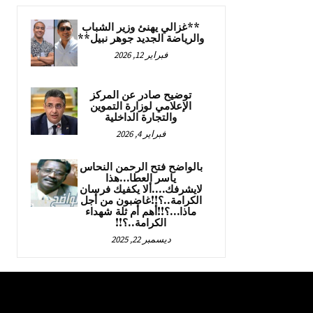
**غزالي يهنئ وزير الشباب
والرياضة الجديد جوهر نبيل**
فبراير 12, 2026
توضيح صادر عن المركز
الإعلامي لوزارة التموين
والتجارة الداخلية
فبراير 4, 2026
بالواضح فتح الرحمن النحاس
ياسر العطا…هذا
لايشرفك….ألا يكفيك فرسان
الكرامة..؟!!غاضبون من أجل
ماذا…؟!!أهم أم ثلة شهداء
الكرامة..؟!!
ديسمبر 22, 2025