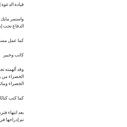
قيادة الدعوة 
واستمر مايك ف
الدفاع تحت إ
كما عمل مستشا
كاتب وخبير
وقد ألهمته ت
الخضراء من وا
الخضراء وماثي
كما كتب كتابً
تم إدراجها في