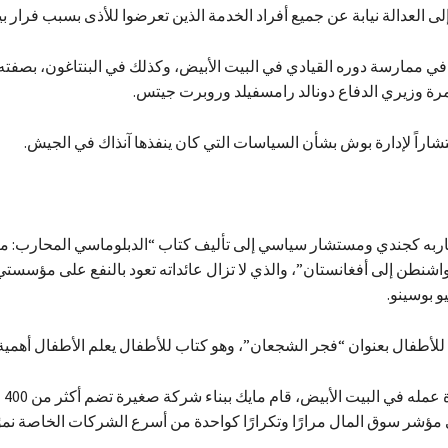
إلى العدالة نيابة عن جميع أفراد الخدمة الذين تعرضوا للأذى بسبب فرار ب
ي ممارسة دوره القيادي في البيت الأبيض، وكذلك في البنتاغون، بصفته 
مرة وزيري الدفاع دونالد رامسفيلد وروبرت جيتس.
راً لإدارة بوش بشأن السياسات التي كان ينفذها آنذاك في الجيش.
جاربه كجندي ومستشار سياسي إلى تأليف كتاب “الدبلوماسي المحارب: م
شنطن إلى أفغانستان”، والذي لا تزال عائداته تعود بالنفع على مؤسستي
و بوسينو.
ا للأطفال بعنوان “فجر الشجعان”، وهو كتاب للأطفال يعلم الأطفال أهمية
بعد 
 مؤشر سوق المال مرارًا وتكرارًا كواحدة من أسرع الشركات الخاصة نموًا