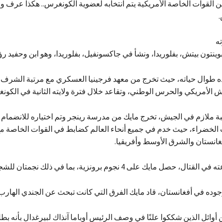
القوات الخاصة الأمريكية يتم انتخابه لعضوية الكونغرس.. هكذا عرف و
ه
 بوينتون بيتش، بفلوريدا، ونشأ في جاكسونفيل، بفلوريدا، وهو ابن وحفيد رؤ
ش الأمريكي والحرس الوطني، وتقاعد خلال فترة ولايته الثانية في الكون
تبة ملازم في الجيش، تخرج مايك من مدرسة رينجر وتم اختياره للانضمام 
 الخضراء، حيث خدم في جميع أنحاء العالم كضابط في القوات الخاصة مع
غانستان والشرق الأوسط وأفريقيا.
حصل مايك على 4 نجوم برونزية، بما في ذلك نجمتان للشجاعة.
وده في أفغانستان، قاد مايك الفرق التي كانت تبحث عن الجندي الهارب 
أوائل الذين شككوا علنًا في وصف الرئيس أوباما آنذاك لبيرغدال بأنه ب