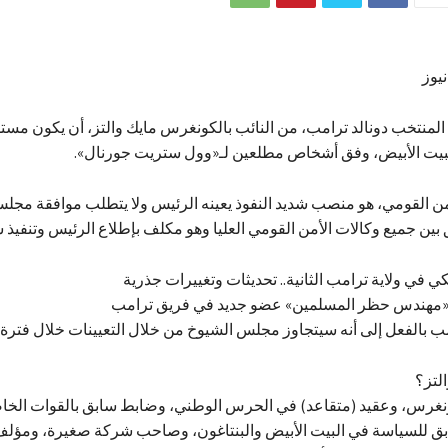
يوز
لمنتخب دونالد ترامب، من النائب بالكونغرس مايك والتز، أن يكون مست
بيت الأبيض، وفق أشخاص مطلعين لـ«وول ستريت جورنال».
ن القومي، هو منصب شديد النفوذ يعينه الرئيس ولا يتطلب موافقة مجل
 بين جميع وكالات الأمن القومي العليا وهو مكلف بإطلاع الرئيس وتنفيذ س
ي في ولاية ترامب الثانية.. تحديثات وتغييرات جذرية
 «مهندس حظر المسلمين» عضو جديد في فريق ترامب
ب بالفعل إلى أنه سيتجاوز مجلس الشيوخ من خلال التعيينات خلال فترة 
لتز؟
نغرس، وعقيد (متقاعد) في الحرس الوطني، وضابط سابق بالقوات الخاصة
 للسياسة في البيت الأبيض والبنتاغون، وصاحب شركة صغيرة، ومؤلف