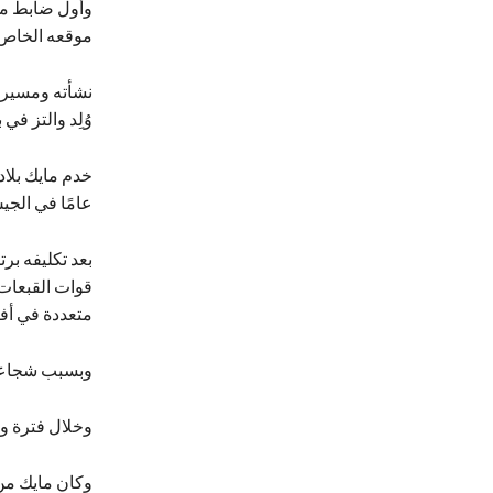
وأول ضابط من 
موقعه الخاص.
نشأته ومسيرت
وُلِد والتز في
عامًا في الجي
بعد تكليفه بر
قوات القبعات
متعددة في أف
وبسبب شجاعته في القتال، 
وخلال فترة وج
وكان مايك من 