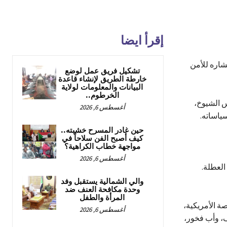
إقرأ ايضا
شاره للأمن
تشكيل فريق عمل لوضع
خارطة الطريق لإنشاء قاعدة
البيانات والمعلومات لولاية
الخرطوم..
س الشيوخ،
أغسطس 6, 2026
ياساته.
حين غادر المسرح خشبته..
كيف أصبح الفن سلاحاً في
مواجهة خطاب الكراهية؟
أغسطس 6, 2026
العطلة.
والي الشمالية يستقبل وفد
وحدة مكافحة العنف ضد
المرأة والطفل
 الأمريكية،
أغسطس 6, 2026
، وأب فخور،