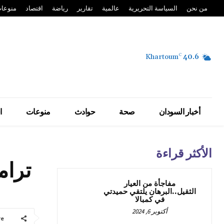
من نحن
السياسة التحريرية
عالمية
تقارير
رياضة
اقتصاد
منوعا
Khartoum
C
40.6
أخبار السودان
صحة
حوادث
منوعات
ا
الأكثر قراءة
ترام
مفاجأة من العيار
الثقيل..البرهان يلتقي حميدتي
في كمبالا
أكتوبر 6, 2024
re