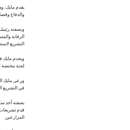
يقدم مايك، وه
والدفاع وقضاي
وبصفته رئيسًا
الرقابة والمس
التشريع لاستع
لجنة مختصة ل
ورعى مايك الت
في التشريع ال
بصفته أحد سك
قدم تشريعات 
المزارعين.