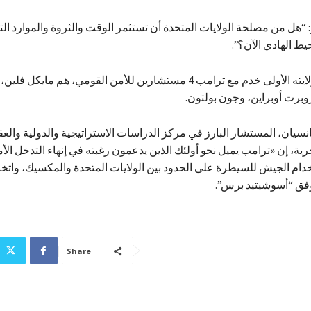
 “هل من مصلحة الولايات المتحدة أن تستثمر الوقت والثروة والموارد التي
ط الهادي الآن؟”.
وخلال فترة ولايته الأولى خدم مع ترامب 4 مستشارين للأمن القومي، هم مايك
برت أوبراين، وجون بولتون.
سيان، المستشار البارز في مركز الدراسات الاستراتيجية والدولية والعقي
ية، إن «ترامب يميل نحو أولئك الذين يدعمون رغبته في إنهاء التدخل ال
ام الجيش للسيطرة على الحدود بين الولايات المتحدة والمكسيك، وات
وفق “أسوشيتيد برس”.
Share