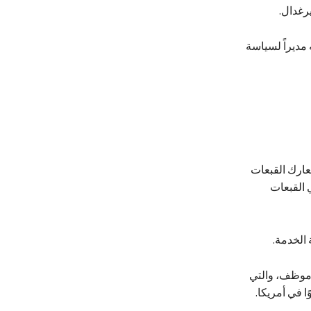
يرغدال.
مديراً لسياسة
عارك القبعات
 القبعات
 الخدمة.
انتهاء فترة عمله في البيت الأبيض، قام مايك ببناء شركة صغيرة تضم أكثر من 400 موظف، والتي
 في أمريكا.