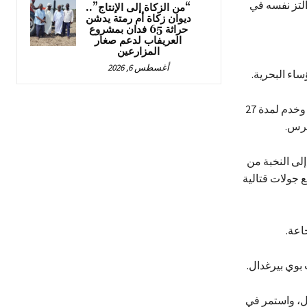
التز نفسه في
“من الزكاة إلى الإنتاج”..
ديوان زكاة أم رمتة يدشن
حراثة 65 فدان بمشروع
العريفاب لدعم صغار
المزارعين
أغسطس 6, 2026
ساء البحرية.
خدم مايك بلاده طوال حياته، حيث تخرج من معهد فرجينيا العسكري مع مرتبة الشرف وخدم لمدة 27
غرس.
إلى النخبة من
 جولات قتالية
بوي بيرغدال.
طل، واستمر في