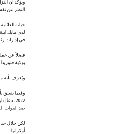
ويؤكد أن التز
النظر عن نفس
حياته العائلية
لدى مايك ابن
في إدارات رئا
فضلاً عن عمل
بولاية فلوريدا.
ويُعرف بأنه 
وفيما يتعلق بأ
2022، دعا
صد القوات ال
لكن خلال حدث 
أوكرانيا.