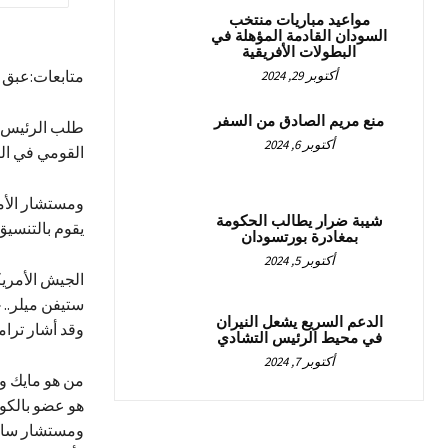
مواعيد مباريات منتخب
السودان القادمة المؤهلة في
البطولات الأفريقية
متابعات:عبق ن
أكتوبر 29, 2024
منع مريم الصادق من السفر
طلب الرئيس ا
أكتوبر 6, 2024
القومي في ال
ومستشار الأم
شيبة ضرار يطالب الحكومة
يقوم بالتنسيق
بمغادرة بورتسودان
أكتوبر 5, 2024
الجيش الأمريك
ستيفن ميلر..
الدعم السريع يشعل النيران
وقد أشار ترام
في محيط الرئيس التشادي
أكتوبر 7, 2024
من هو مايك وا
هو عضو بالكو
ومستشار سابق